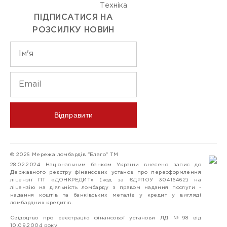
Технiка
ПІДПИСАТИСЯ НА
РОЗСИЛКУ НОВИН
Відправити
© 2026 Мережа ломбардів "Благо" ТМ
28.02.2024 Національним банком України внесено запис до
Державного реєстру фінансових установ про переоформлення
ліцензії ПТ «ДОНКРЕДИТ» (код за ЄДРПОУ 30416462) на
ліцензію на діяльність ломбарду з правом надання послуги -
надання коштів та банківських металів у кредит у вигляді
ломбардних кредитів.
Свідоцтво про реєстрацію фінансової установи ЛД №98 від
10.09.2004 року