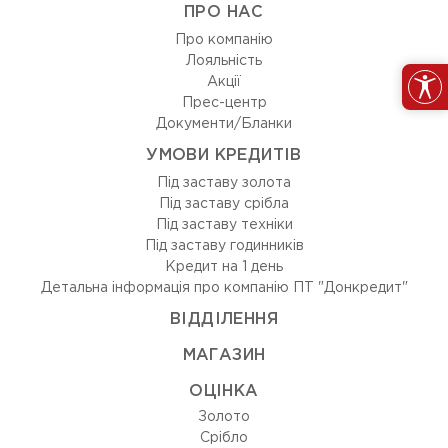
ПРО НАС
Про компанію
Лояльність
Акції
Прес-центр
Документи/Бланки
УМОВИ КРЕДИТІВ
Під заставу золота
Під заставу срібла
Під заставу техніки
Під заставу годинників
Кредит на 1 день
Детальна інформація про компанію ПТ "Донкредит"
ВIДДIЛЕННЯ
МАГАЗИН
ОЦIНКА
Золото
Срiбло