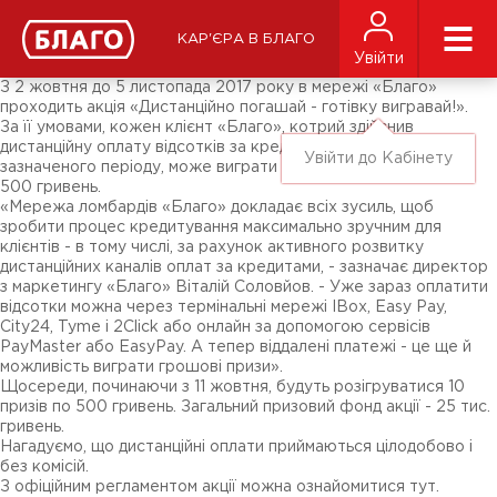
Новини
ЗМІ про нас
Підписники соц-мереж
КАР'ЄРА В БЛАГО
Ярмарки
Увійти
Різне
З 2 жовтня до 5 листопада 2017 року в мережі «Благо»
проходить акція «Дистанційно погашай - готівку вигравай!».
За її умовами, кожен клієнт «Благо», котрий здійснив
дистанційну оплату відсотків за кредитом протягом
Увійти до Кабінету
зазначеного періоду, може виграти грошовий приз у розмірі
500 гривень.
«Мережа ломбардів «Благо» докладає всіх зусиль, щоб
зробити процес кредитування максимально зручним для
клієнтів - в тому числі, за рахунок активного розвитку
дистанційних каналів оплат за кредитами, - зазначає директор
з маркетингу «Благо» Віталій Соловйов. - Уже зараз оплатити
відсотки можна через термінальні мережі IBox, Easy Pay,
City24, Tyme і 2Click або онлайн за допомогою сервісів
PayMaster або EasyPay. А тепер віддалені платежі - це ще й
можливість виграти грошові призи».
Щосереди, починаючи з 11 жовтня, будуть розігруватися 10
призів по 500 гривень. Загальний призовий фонд акції - 25 тис.
гривень.
Нагадуємо, що дистанційні оплати приймаються цілодобово і
без комісій.
З офіційним регламентом акції можна ознайомитися тут.