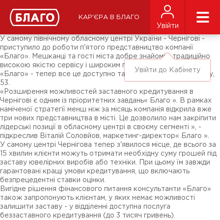
Новини
ЗМІ про нас
Підписники соц-мереж
КАР'ЄРА В БЛАГО
Ярмарки
Увійти
Різне
У самому північному обласному центрі України - Чернігові -
приступило до роботи п'ятого представництво компанії
«Благо». Мешканці та гості міста добре знайомі з традиційно
високою якістю сервісу і широким переліком послуг ТМ
Увійти до Кабінету
«Благо» - тепер все це доступно також за адресою: пр.Миру,
53.
«Розширення можливостей заставного кредитування в
Чернігові є одним із пріоритетних завдань« Благо ». В рамках
наміченої стратегії менш ніж за місяць компанія відкрила вже
три нових представництва в місті. Це дозволило нам закріпити
лідерські позиції в обласному центрі в своєму сегменті », -
підкреслив Віталій Соловйов, маркетинг-директор« Благо ».
У самому центрі Чернігова тепер з'явилося місце, де всього за
15 хвилин клієнти можуть отримати необхідну суму грошей під
заставу ювелірних виробів або техніки. При цьому їм завжди
гарантовані кращі умови кредитування, що включають
безпрецедентні ставки оцінки.
Вигідне рішення фінансового питання консультанти «Благо»
також запропонують клієнтам, у яких немає можливості
залишити заставу - у відділенні доступна послуга
беззаставного кредитування (до 3 тисяч гривень).