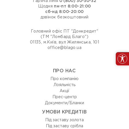
Гаряча лінія
0 (800) 30-30-32
Щодня
пн-пт 8:00-21:00
сб-нд 8:00-20:00
дзвінок безкоштовний
Головний офіс ПТ "Донкредит"
(ТМ "Ломбард Благо")
01135, м.Київ, вул Жилянська, 101
office@blago.ua
ПРО НАС
Про компанію
Лояльність
Акції
Прес-центр
Документи/Бланки
УМОВИ КРЕДИТІВ
Під заставу золота
Під заставу срібла