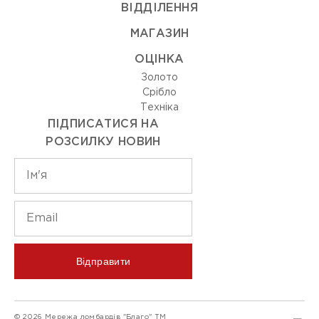
ВIДДIЛЕННЯ
МАГАЗИН
ОЦIНКА
Золото
Срiбло
Технiка
ПІДПИСАТИСЯ НА
РОЗСИЛКУ НОВИН
Відправити
© 2026 Мережа ломбардів "Благо" ТМ