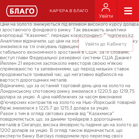
Новини
ЗМІ про нас
Підписники соц-мереж
КАР'ЄРА В БЛАГО
Ярмарки
Увійти
Різне
Ціни на золото знижуються під впливом високого курсу долара
і зростаючого фондового ринку. Так вважають аналітики
корпорації "Казахмис", передає кореспондент Tengrinews.kz.
Аналітики відзначили, що ціни на золото в Лондоні і Нью-Йорку
Увійти до Кабінету
знизилися на тлі очікувань підвищення процентних ставок і
стабільного економічного зростання в США. За їх словами,
виступ глави Федеральної резервної системи США Джанет
Йеллен 21 вересня заспокоїло інвесторів своєю м'якою
спрямованістю та запевненнями, що період низьких ставок
продовжиться тривалий час, що негативно відбилося на
вартості дорогоцінних металів.
Відзначимо, що за останній торговий день ціна на золото на
Лондонському спотовому ринку знизилася з 1220,5 до 1219,75
долара за унцію. А ціна найближчих за часом виконання
ф'ючерсних контрактів на золото на Нью-Йоркській товарній
біржі знизилася з 1225,7 до 1215,3 долара за унцію.
Разом з тим в огляді світових ринків від "Казахмиса"
повідомляється, що, за даними трейдерів з дорогоцінних
металів в Сінгапурі, висока ймовірність падіння цін на золото до
1200 доларів за унцію. В огляді також відзначається, що
експерти банку Barclays повідомили про перегляд своїх