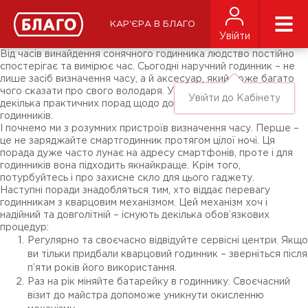
Новини
ЗМІ про нас
Підписники соц-мереж
КАР'ЄРА В БЛАГО
Ярмарки
Увійти
Різне
Від часів винайдення сонячного годинника людство постійно
спостерігає та вимірює час. Сьогодні наручний годинник – не
лише засіб визначення часу, а й аксесуар, який може багато
чого сказати про свого володаря. У цьому матеріалі ми дамо
Увійти до Кабінету
декілька практичних порад щодо догляду за різними типами
годинників.
І почнемо ми з розумних пристроїв визначення часу. Перше –
це не заряджайте смартгодинник протягом цілої ночі. Ця
порада дуже часто лунає на адресу смартфонів, проте і для
годинників вона підходить якнайкраще. Крім того,
потурбуйтесь і про захисне скло для цього гаджету.
Наступні поради знадобляться тим, хто віддає перевагу
годинникам з кварцовим механізмом. Цей механізм хоч і
надійний та довголітній – існують декілька обов’язкових
процедур:
Регулярно та своєчасно відвідуйте сервісні центри. Якщо
ви тільки придбали кварцовий годинник – зверніться після
п’яти років його використання.
Раз на рік міняйте батарейку в годиннику. Своєчасний
візит до майстра допоможе уникнути окисленню