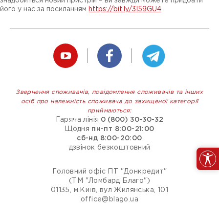
знадобиться новий пристрій – ви завжди можете придбати
його у нас за посиланням
https://bit.ly/3I59GU4
.
Звернення споживачів, повідомлення споживачів та інших
осіб про належність споживача до захищеної категорії
приймаються:
Гаряча лінія
0 (800) 30-30-32
Щодня
пн-пт 8:00-21:00
сб-нд 8:00-20:00
дзвінок безкоштовний
Головний офіс ПТ "Донкредит"
(ТМ "Ломбард Благо")
01135, м.Київ, вул Жилянська, 101
office@blago.ua