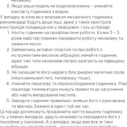
механізму.
Якщо ваша модель не водонепроникна – уникайте
контакту годинника з водою.
У випадку ж коли ви є власником механічного годинника
рекомендації будуть дещо інші, адже у таких пристроїв
конструкція складніша ніж у кварцових. І ось ці поради:
Носіть годинник на профілактичні роботи. Кожні 3 – 5
років майстер повинен перевірити роботу механізму та
замінити масло.
Займаючись активно спортом та при роботі з
інструментами високою вібрацією знімайте годинник,
адже такі типи механізмів погано реагують на підвищену
вібрацію.
Не залишайте його надовго біля джерел магнітних полів
(мікрохвильової печі, телевізору тощо).
Уникайте перегріву та переохолодження годинника. Різкі
перепади температури можуть привести до загуснення
або навіть випарування мастила.
Заводьте годинник правильно: знявши його з руки вранці
та ввечері, бажано в один і той же час.
Ці поради допоможуть продовжити життя вашому годиннику
та, у певних випадках, дадуть можливість передавати його з
покоління у покоління. А у випадку, якщо вам все ж таки