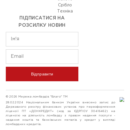
Срiбло
Технiка
ПІДПИСАТИСЯ НА
РОЗСИЛКУ НОВИН
Відправити
© 2026 Мережа ломбардів "Благо" ТМ
28.02.2024 Національним банком України внесено запис до
Державного реєстру фінансових установ про переоформлення
ліцензії ПТ «ДОНКРЕДИТ» (код за ЄДРПОУ 30416462) на
ліцензію на діяльність ломбарду з правом надання послуги -
надання коштів та банківських металів у кредит у вигляді
ломбардних кредитів.