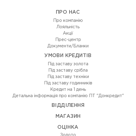
ПРО НАС
Про компанію
Лояльність
Акції
Прес-центр
Документи/Бланки
УМОВИ КРЕДИТІВ
Під заставу золота
Під заставу срібла
Під заставу техніки
Під заставу годинників
Кредит на 1 день
Детальна інформація про компанію ПТ "Донкредит"
ВIДДIЛЕННЯ
МАГАЗИН
ОЦIНКА
Золото