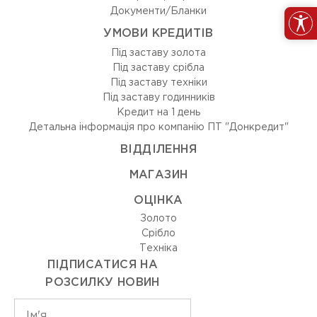
Документи/Бланки
УМОВИ КРЕДИТІВ
Під заставу золота
Під заставу срібла
Під заставу техніки
Під заставу годинників
Кредит на 1 день
Детальна інформація про компанію ПТ "Донкредит"
ВIДДIЛЕННЯ
МАГАЗИН
ОЦIНКА
Золото
Срiбло
Технiка
ПІДПИСАТИСЯ НА
РОЗСИЛКУ НОВИН