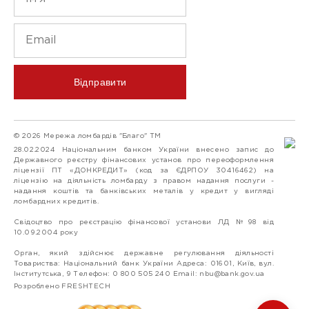
Відправити
© 2026 Мережа ломбардів "Благо" ТМ
28.02.2024 Національним банком України внесено запис до
Державного реєстру фінансових установ про переоформлення
ліцензії ПТ «ДОНКРЕДИТ» (код за ЄДРПОУ 30416462) на
ліцензію на діяльність ломбарду з правом надання послуги -
надання коштів та банківських металів у кредит у вигляді
ломбардних кредитів.
Свідоцтво про реєстрацію фінансової установи ЛД №98 від
10.09.2004 року
Орган, який здійснює державне регулювання діяльності
Товариства: Національний банк України Адреса: 01601, Київ, вул.
Інститутська, 9 Телефон: 0 800 505 240 Email:
nbu@bank.gov.ua
Розроблено FRESHTECH