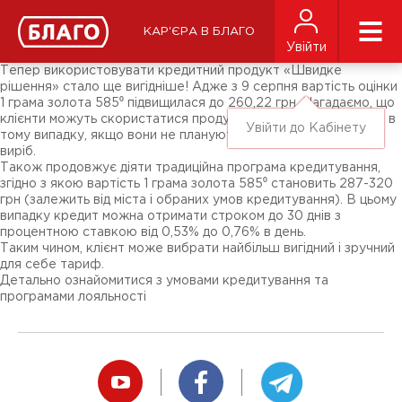
Новини
ЗМІ про нас
Підписники соц-мереж
КАР'ЄРА В БЛАГО
Ярмарки
Увійти
Різне
Тепер використовувати кредитний продукт «Швидке
рішення» стало ще вигідніше! Адже з 9 серпня вартість оцінки
1 грама золота 585⁰ підвищилася до 260,22 грн. Нагадаємо, що
клієнти можуть скористатися продуктом «Швидке рішення» в
Увійти до Кабінету
тому випадку, якщо вони не планують надалі викуповувати
виріб.
Також продовжує діяти традиційна програма кредитування,
згідно з якою вартість 1 грама золота 585⁰ становить 287-320
грн (залежить від міста і обраних умов кредитування). В цьому
випадку кредит можна отримати строком до 30 днів з
процентною ставкою від 0,53% до 0,76% в день.
Таким чином, клієнт може вибрати найбільш вигідний і зручний
для себе тариф.
Детально ознайомитися з умовами кредитування та
програмами лояльності