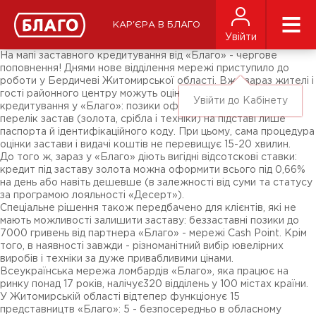
Новини
ЗМІ про нас
Підписники соц-мереж
КАР'ЄРА В БЛАГО
Ярмарки
Увійти
Різне
На мапі заставного кредитування від «Благо» - чергове
поповнення! Днями нове відділення мережі приступило до
роботи у Бердичеві Житомирської області. Вже зараз жителі і
гості районного центру можуть оцінити доступність
Увійти до Кабінету
кредитування у «Благо»: позики оформляються під широкий
перелік застав (золота, срібла і техніки) на підставі лише
паспорта й ідентифікаційного коду. При цьому, сама процедура
оцінки застави і видачі коштів не перевищує 15-20 хвилин.
До того ж, зараз у «Благо» діють вигідні відсотскові ставки:
кредит під заставу золота можна оформити всього під 0,66%
на день або навіть дешевше (в залежності від суми та статусу
за програмою лояльності «Десерт»).
Спеціальне рішення також передбачено для клієнтів, які не
мають можливості залишити заставу: беззаставні позики до
7000 гривень від партнера «Благо» - мережі Cash Point. Крім
того, в наявності завжди - різноманітний вибір ювелірних
виробів і техніки за дуже привабливими цінами.
Всеукраїнська мережа ломбардів «Благо», яка працює на
ринку понад 17 років, налічує320 відділень у 100 містах країни.
У Житомирській області відтепер функціонує 15
представництв «Благо»: 5 - безпосередньо в обласному