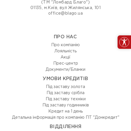
(ТМ "Ломбард Благо")
01135, м.Київ, вул Жилянська, 101
office@blago.ua
ПРО НАС
Про компанію
Лояльність
Акції
Прес-центр
Документи/Бланки
УМОВИ КРЕДИТІВ
Під заставу золота
Під заставу срібла
Під заставу техніки
Під заставу годинників
Кредит на 1 день
Детальна інформація про компанію ПТ "Донкредит"
ВIДДIЛЕННЯ