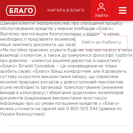
Новини
ЗМІ про нас
Підписники соц-мереж
КАР'ЄРА В БЛАГО
Ярмарки
Увійти
Різне
Шановні клієнти! Інформуємо вас про спрощення процесу
обслуговування кредитів у мережі ломбардів «Благо».
Відтепер при погашені безпосередньо у відділенні немає
необхідності пред’являти екземпляр договору – достатньо
Увійти до Кабінету
лише оригіналу документа, що засвідчує особу.
«Ми постійно прагнемо усувати будь-які бар’єри на всіх етапах
взаємодії з клієнтом, а також дотримуємося філософії турботи
про довкілля, - коментує рішення директор із маркетингу
«Благо» Віталій Соловйов. – Це нововведення не тільки
зробить сервіс «Благо» більш комфортним, але й дозволить
суттєво скоротити використання паперу, що сприятиме
економії природніх ресурсів у довгостроковій перспективі,
усуне необхідність організації транспортування (зниження
викидів в атмосферу) і зберігання додаткових екземплярів
документів (раціональне використання простору)».
Інформацію про усі умови погашення кредитів у «Благо»
можна уточнити на гарячій лінії 0 800 505 544 (дзвінки по
Україні безкоштовні).