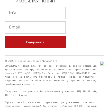
РОЗСИЛКУ НОВИН
Відправити
© 2026 Мережа ломбардів "Благо" ТМ
28.02.2024 Національним банком України внесено запис до
Державного реєстру фінансових установ про переоформлення
ліцензії ПТ «ДОНКРЕДИТ» (код за ЄДРПОУ 30416462) на
ліцензію на діяльність ломбарду з правом надання послуги -
надання коштів та банківських металів у кредит у вигляді
ломбардних кредитів.
Свідоцтво про реєстрацію фінансової установи ЛД №98 від
10.09.2004 року
Орган, який здійснює державне регулювання діяльності
Товариства: Національний банк України Адреса: 01601, Київ, вул.