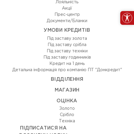
Лояльність
Акції
Прес-центр
Документи/Бланки
УМОВИ КРЕДИТІВ
Під заставу золота
Під заставу срібла
Під заставу техніки
Під заставу годинників
Кредит на 1 день
Детальна інформація про компанію ПТ "Донкредит"
ВIДДIЛЕННЯ
МАГАЗИН
ОЦIНКА
Золото
Срiбло
Технiка
ПІДПИСАТИСЯ НА