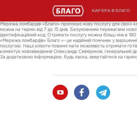
Новини
ЗМІ про нас
Підписники соц-мереж
КАР'ЄРА В БЛАГО
Ярмарки
Різне
Мережа ломбардів «Благо» пропонує нову послугу для своїх клі
можна на термін від 7 до 15 днів. Безумовними перевагами ново
ідентифікаційний код. Отримати послугу можна більш ніж в 180 
«Мережа ломбардів« Благо »- це надійний помічник у вирішен
послугою. Наші клієнти повинні мати можливість отримати готів
коментує нововведення Олександр Северинов, генеральний ди
За додатковою інформацією, будь ласка, звертайтеся на гарячу