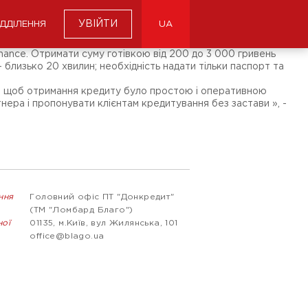
УВІЙТИ
ІДДІЛЕННЯ
UA
inance. Отримати суму готівкою від 200 до 3 000 гривень
 близько 20 хвилин; необхідність надати тільки паспорт та
ак, щоб отримання кредиту було простою і оперативною
нера і пропонувати клієнтам кредитування без застави », -
ння
Головний офіс ПТ "Донкредит"
(ТМ "Ломбард Благо")
ної
01135, м.Київ, вул Жилянська, 101
office@blago.ua