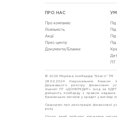
ПРО НАС
УМ
Про компанію
Під
Лояльність
Під
Акції
Під
Прес-центр
Під
Документи/Бланки
Кре
Дет
ПТ 
© 2026 Мережа ломбардів "Благо" ТМ
28.02.2024 Національним банком 
Державного реєстру фінансових у
ліцензії ПТ «ДОНКРЕДИТ» (код за ЄДР
діяльність ломбарду з правом надання
банківських металів у кредит у вигляді 
Свідоцтво про реєстрацію фінансової у
року
Орган, який здійснює державне регулю