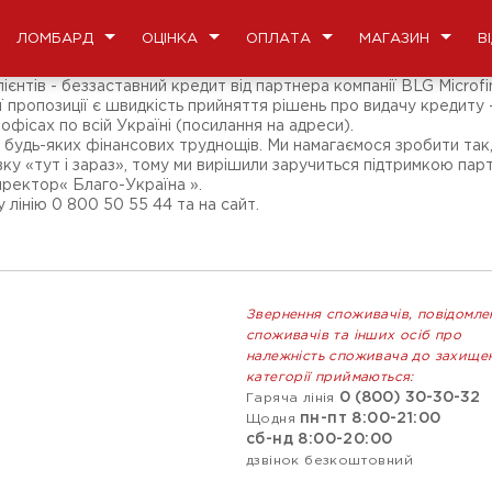
ЛОМБАРД
ОЦІНКА
ОПЛАТА
МАГАЗИН
В
єнтів - беззаставний кредит від партнера компанії BLG Microf
ї пропозиції є швидкість прийняття рішень про видачу кредиту -
офісах по всій Україні (посилання на адреси).
ні будь-яких фінансових труднощів. Ми намагаємося зробити т
ку «тут і зараз», тому ми вирішили заручиться підтримкою парт
ректор« Благо-Україна ».
 лінію 0 800 50 55 44 та на сайт.
Звернення споживачів, повідомле
споживачів та інших осіб про
належність споживача до захище
категорії приймаються:
0 (800) 30-30-32
Гаряча лінія
пн-пт 8:00-21:00
Щодня
сб-нд 8:00-20:00
дзвінок безкоштовний