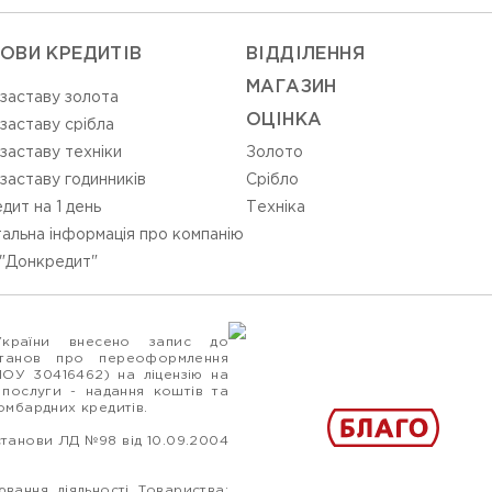
ОВИ КРЕДИТІВ
ВIДДIЛЕННЯ
МАГАЗИН
 заставу золота
ОЦIНКА
 заставу срібла
 заставу техніки
Золото
 заставу годинників
Срiбло
дит на 1 день
Технiка
альна інформація про компанію
"Донкредит"
України внесено запис до
станов про переоформлення
ПОУ 30416462) на ліцензію на
 послуги - надання коштів та
ломбардних кредитів.
станови ЛД №98 від 10.09.2004
вання діяльності Товариства: