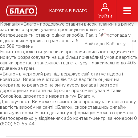
Новини
ЗМІ про нас
Підписники соц-мереж
КАР'ЄРА В БЛАГО
Ярмарки
Увійти
Різне
Компанія «Благо» продовжує ставити високі планки на ринку
заставного кредитування, пропонуючи клієнтам
безпрецедентні ставки оцінки виробів. Так, з 14 листопада у
відділеннях мережі за грам золота 585 проби можна отримати
Увійти до Кабінету
до 368 гривень.
Більш того, клієнти-учасники програми лояльності «ДЕСЕРТ»
можуть розраховувати на ще більш привабливі умови: вартість
оцінки зростає в залежності від статусу - максимально до 405
гривень за грам.
«Благо» в черговий раз підтверджує свій статус лідера і
новатора. Вперше в історії діє така вартість оцінки: ми
оперативно реагуємо на зміну курсу долара і вартості
дорогоцінних металів на біржі »- прокоментував Віталій
Соловйов, директор з маркетингу« Благо ».
Для зручності Ви можете самостійно прорахувати орієнтовну
вартість виробу на сайті «Благо», скориставшись онлайн-
калькулятором. Більш детальну інформацію можна отримати
безпосередньо у відділеннях або контакт-центрі за номером 0
(800) 50-55-44.