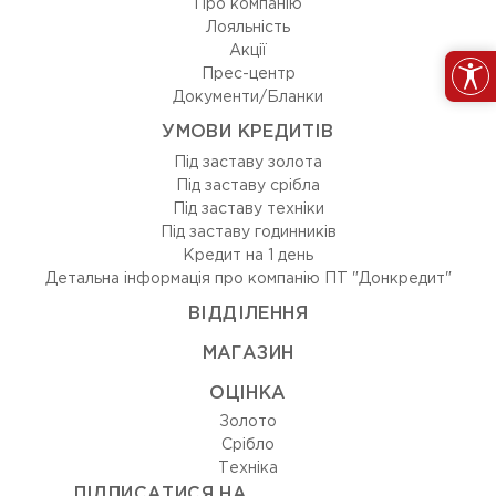
Про компанію
Лояльність
Акції
Прес-центр
Документи/Бланки
УМОВИ КРЕДИТІВ
Під заставу золота
Під заставу срібла
Під заставу техніки
Під заставу годинників
Кредит на 1 день
Детальна інформація про компанію ПТ "Донкредит"
ВIДДIЛЕННЯ
МАГАЗИН
ОЦIНКА
Золото
Срiбло
Технiка
ПІДПИСАТИСЯ НА