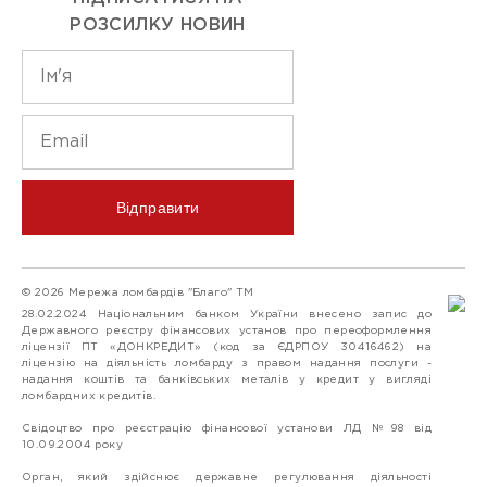
РОЗСИЛКУ НОВИН
Відправити
© 2026 Мережа ломбардів "Благо" ТМ
28.02.2024 Національним банком України внесено запис до
Державного реєстру фінансових установ про переоформлення
ліцензії ПТ «ДОНКРЕДИТ» (код за ЄДРПОУ 30416462) на
ліцензію на діяльність ломбарду з правом надання послуги -
надання коштів та банківських металів у кредит у вигляді
ломбардних кредитів.
Свідоцтво про реєстрацію фінансової установи ЛД №98 від
10.09.2004 року
Орган, який здійснює державне регулювання діяльності