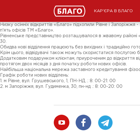
Новини
ЗМІ про нас
Підписники соц-мереж
КАР'ЄРА В БЛАГО
Ярмарки
Різне
Низку осінніх відкриттів «Благо» підхопили Рівне і Запоріжжя 
п'ять офісів ТМ «Благо».
Рівненське представництво розташувалося в жвавому районі «Ч
30.
Обидва нові відділення працюють без вихідних і традиційно гот
Крім цього, відвідувачі також можуть скористатися послугою б
Додатковим подарунком клієнтам, приуроченим до відкриття ві
протягом двох місяців з дня початку роботи нових офісів.
Найбільша національна мережа заставного кредитування фізосіб 
Графік роботи нових відділень:
1. м Рівне, вул. Грушевського, 1, ПН-НД .: 8: 00-21: 00
2. м Запоріжжя, вул. Гудименка, 30, пн-нд .: 8: 00-20: 00