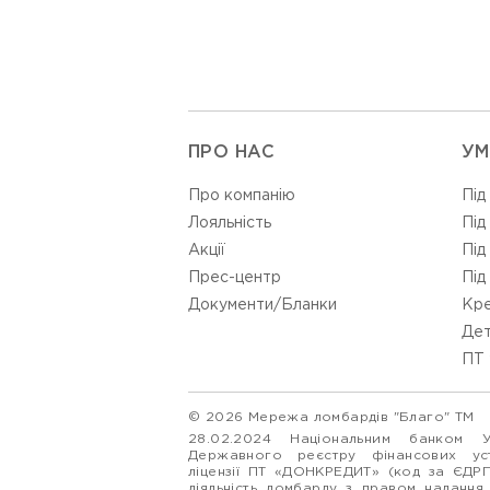
ПРО НАС
УМ
Про компанію
Під
Лояльність
Під
Акції
Під
Прес-центр
Під
Документи/Бланки
Кре
Дет
ПТ 
© 2026 Мережа ломбардів "Благо" ТМ
28.02.2024 Національним банком 
Державного реєстру фінансових у
ліцензії ПТ «ДОНКРЕДИТ» (код за ЄДР
діяльність ломбарду з правом надання