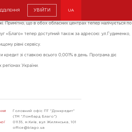
УВІЙТИ
ІДДІЛЕННЯ
UA
ежі. Примітно, що в обох обласних центрах тепер налічується по
луг «Благо» тепер доступний також за адресою: ул.Гудименко,
щому рівні сервісу.
 кредит зі ставкою всього 0,001% в день. Програма діє
 регіонах України.
ння
Головний офіс ПТ "Донкредит"
(ТМ "Ломбард Благо")
ної
01135, м.Київ, вул Жилянська, 101
office@blago.ua