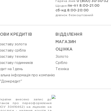
0 (800) 30-30-32
Гаряча лінія
пн-пт 8:00-21:00
Щодня
сб-нд 8:00-20:00
дзвінок безкоштовний
ОВИ КРЕДИТІВ
ВIДДIЛЕННЯ
МАГАЗИН
 заставу золота
ОЦIНКА
 заставу срібла
 заставу техніки
Золото
 заставу годинників
Срiбло
дит на 1 день
Технiка
альна інформація про компанію
"Донкредит"
України внесено запис до
станов про переоформлення
ПОУ 30416462) на ліцензію на
 послуги - надання коштів та