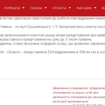
ЛОМБАРД
ОЦІНКА
ОПЛАТА
МАГАЗИН
В
- в містах одночасно приступили до роботи нові відділення мер
айка» - по вул.Грушевського, 1. У Запоріжжі весь спектр пос
ові запропонувати клієнтам кращі умови кредитування при найви
еззаставного кредитування на суму до 3 тисяч гривень.
дділень, стане програма «Щедрий сусід», що дозволяє оформити
- «Благо» - представлена 324 відділеннями в 108 містах в усіх
Звернення споживачів, повідомле
споживачів та інших осіб про
належність споживача до захище
категорії приймаються: