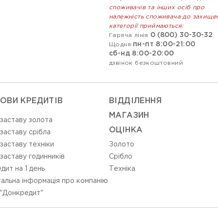
споживачів та інших осіб про
належність споживача до захище
категорії приймаються:
0 (800) 30-30-32
Гаряча лінія
пн-пт 8:00-21:00
Щодня
сб-нд 8:00-20:00
дзвінок безкоштовний
ОВИ КРЕДИТІВ
ВIДДIЛЕННЯ
МАГАЗИН
 заставу золота
ОЦIНКА
 заставу срібла
 заставу техніки
Золото
 заставу годинників
Срiбло
дит на 1 день
Технiка
альна інформація про компанію
"Донкредит"