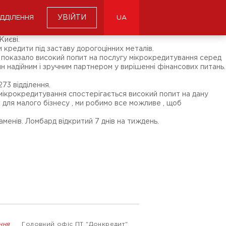
УВІЙТИ
ІДДІЛЕННЯ
UA
Києві.
 кредити під заставу дорогоцінних металів.
 , показало високий попит на послугу мікрокредитування серед
ян надійним і зручним партнером у вирішенні фінансових питань.
73 відділення.
мікрокредитування спостерігається високий попит на дану
для малого бізнесу , ми робимо все можливе , щоб
каменів. Ломбард відкритий 7 днів на тиждень.
ння
Головний офіс ПТ "Донкредит"