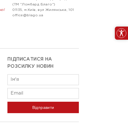
(ТМ "Ломбард Благо")
ної
01135, м.Київ, вул Жилянська, 101
office@blago.ua
ПІДПИСАТИСЯ НА
РОЗСИЛКУ НОВИН
Відправити