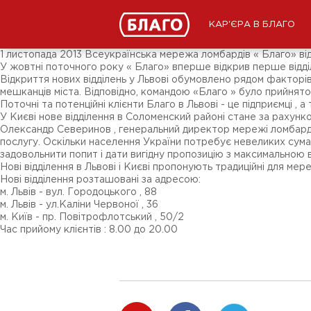
Новини
ЗМІ про нас
Підписники соц-мереж
КАР'ЄРА В БЛАГО
Ярмарки
Різне
1 листопада 2013 Всеукраїнська мережа ломбардів « Благо» відкр
У жовтні поточного року « Благо» вперше відкрив перше відділ
Відкриття нових відділень у Львові обумовлено рядом факторів
мешканців міста. Відповідно, командою «Благо » було прийнято р
Поточні та потенційні клієнти Благо в Львові - це підприємці , 
У Києві нове відділення в Cоломенский районі стане за рахунко
Олександр Северинов , генеральний директор мережі ломбардів
послугу. Оскільки населення України потребує невеликих сума
задовольнити попит і дати вигідну пропозицію з максимальною в
Нові відділення в Львові і Києві пропонують традиційні для мере
Нові відділення розташовані за адресою:
м. Львів - вул. Городоцького , 88
м. Львів - ул.Каліни Червоної , 36
м. Київ - пр. Повітрофлотський , 50/2
Час прийому клієнтів : 8.00 до 20.00