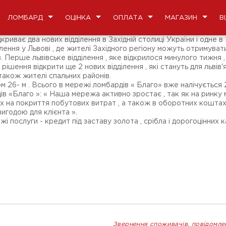
ЛОМБАРД
ОЦІНКА
ОПЛАТА
МАГАЗИН
В
иває два нових відділення в Західній столиці України і одне в 
ення у Львові , де жителі Західного регіону можуть отримувати
. Перше львівське відділення , яке відкрилося минулого тижня
ішення відкрити ще 2 нових відділення , які стануть для львів'
а також жителі спальних районів.
м 26- м . Всього в мережі ломбардів « Благо» вже налічується 2
 «Благо »: « Наша мережа активно зростає , так як на ринку 
х на покриття побутових витрат , а також в оборотних коштах 
игодою для клієнта ».
жі послуги - кредит під заставу золота , срібла і дорогоцінних 
Звернення споживачів, повідомле