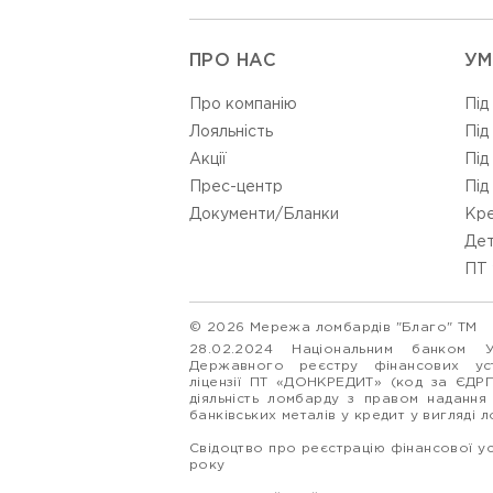
ПРО НАС
УМ
Про компанію
Під
Лояльність
Під
Акції
Під
Прес-центр
Під
Документи/Бланки
Кре
Дет
ПТ 
© 2026 Мережа ломбардів "Благо" ТМ
28.02.2024 Національним банком 
Державного реєстру фінансових у
ліцензії ПТ «ДОНКРЕДИТ» (код за ЄДР
діяльність ломбарду з правом надання
банківських металів у кредит у вигляді 
Свідоцтво про реєстрацію фінансової у
року