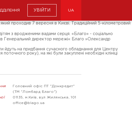
УВІЙТИ
ІДДІЛЕННЯ
UA
, який проходив 7 вересня в Києві. Традиційний 5-кілометровий
 дітям з вродженими вадами серця. «Благо» - соціально
начив Генеральний директор мережі« Благо »Олександр
ошти йдуть на придбання сучасного обладнання для Центру
 поточного року), на які були закуплені необхідні клініці
ння
Головний офіс ПТ "Донкредит"
(ТМ "Ломбард Благо")
ної
01135, м.Київ, вул Жилянська, 101
office@blago.ua