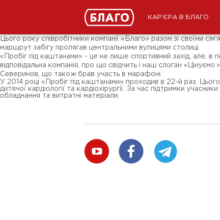
Новини
ЗМІ про нас
Підписники соц-мереж
КАР'ЄРА В БЛАГО
Ярмарки
Різне
Цього року співробітники компанії «Благо» разом зі своїми сі
маршрут забігу пролягав центральними вулицями столиці.
«Пробіг під каштанами» - це не лише спортивний захід, але, в
відповідальна компанія, про що свідчить і наш слоган «Цінує
Северинов, що також брав участь в марафоні.
У 2014 році «Пробіг під каштанами» проходив в 22-й раз. Цього
дитячої кардіології та кардіохірургії. За час підтримки учасник
обладнання та витратні матеріали.