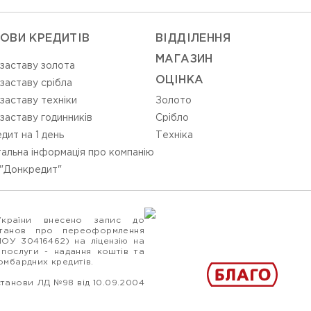
ОВИ КРЕДИТІВ
ВIДДIЛЕННЯ
МАГАЗИН
 заставу золота
ОЦIНКА
 заставу срібла
 заставу техніки
Золото
 заставу годинників
Срiбло
дит на 1 день
Технiка
альна інформація про компанію
"Донкредит"
України внесено запис до
станов про переоформлення
ПОУ 30416462) на ліцензію на
 послуги - надання коштів та
ломбардних кредитів.
станови ЛД №98 від 10.09.2004