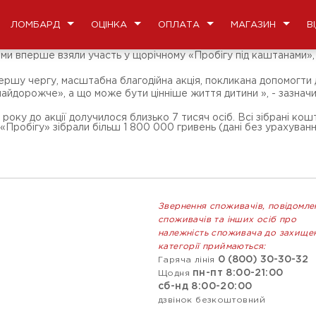
ЛОМБАРД
ОЦІНКА
ОПЛАТА
МАГАЗИН
В
м'ями вперше взяли участь у щорічному «Пробігу під каштанами»
 першу чергу, масштабна благодійна акція, покликана допомогти
мо найдорожче», а що може бути цінніше життя дитини », - заз
 року до акції долучилося близько 7 тисяч осіб. Всі зібрані к
и «Пробігу» зібрали більш 1 800 000 гривень (дані без урахування
Звернення споживачів, повідомле
споживачів та інших осіб про
належність споживача до захище
категорії приймаються:
0 (800) 30-30-32
Гаряча лінія
пн-пт 8:00-21:00
Щодня
сб-нд 8:00-20:00
дзвінок безкоштовний