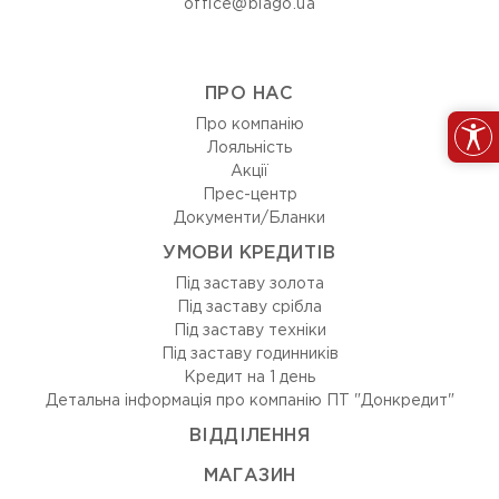
office@blago.ua
ПРО НАС
Про компанію
Лояльність
Акції
Прес-центр
Документи/Бланки
УМОВИ КРЕДИТІВ
Під заставу золота
Під заставу срібла
Під заставу техніки
Під заставу годинників
Кредит на 1 день
Детальна інформація про компанію ПТ "Донкредит"
ВIДДIЛЕННЯ
МАГАЗИН