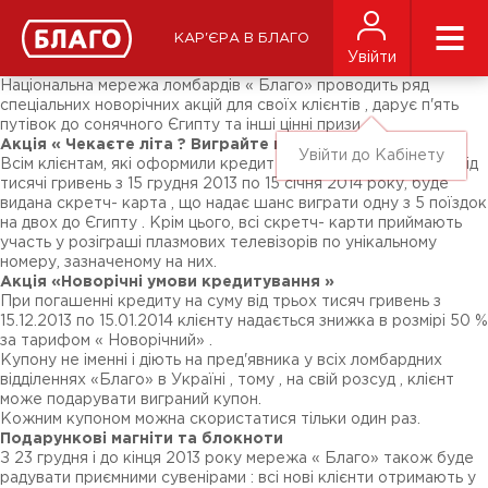
Новини
ЗМІ про нас
Підписники соц-мереж
КАР'ЄРА В БЛАГО
Ярмарки
Увійти
Різне
Національна мережа ломбардів « Благо» проводить ряд
спеціальних новорічних акцій для своїх клієнтів , дарує п'ять
путівок до сонячного Єгипту та інші цінні призи.
Акція « Чекаєте літа ? Виграйте подорож до Єгипту ! »
Увійти до Кабінету
Всім клієнтам, які оформили кредит або перезалог на суму від
тисячі гривень з 15 грудня 2013 по 15 січня 2014 року, буде
видана скретч- карта , що надає шанс виграти одну з 5 поїздок
на двох до Єгипту . Крім цього, всі скретч- карти приймають
участь у розіграші плазмових телевізорів по унікальному
номеру, зазначеному на них.
Акція «Новорічні умови кредитування »
При погашенні кредиту на суму від трьох тисяч гривень з
15.12.2013 по 15.01.2014 клієнту надається знижка в розмірі 50 %
за тарифом « Новорічний» .
Купону не іменні і діють на пред'явника у всіх ломбардних
відділеннях «Благо» в Україні , тому , на свій розсуд , клієнт
може подарувати виграний купон.
Кожним купоном можна скористатися тільки один раз.
Подарункові магніти та блокноти
З 23 грудня і до кінця 2013 року мережа « Благо» також буде
радувати приємними сувенірами : всі нові клієнти отримають у