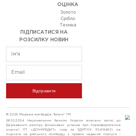
ОЦIНКА
Золото
Срiбло
Технiка
ПІДПИСАТИСЯ НА
РОЗСИЛКУ НОВИН
Відправити
© 2026 Мережа ломбардів "Благо" ТМ
28.02.2024 Національним банком України внесено запис до
Державного реєстру фінансових установ про переоформлення
ліцензії ПТ «ДОНКРЕДИТ» (код за ЄДРПОУ 30416462) на
ліцензію на діяльність ломбарду з правом надання послуги -