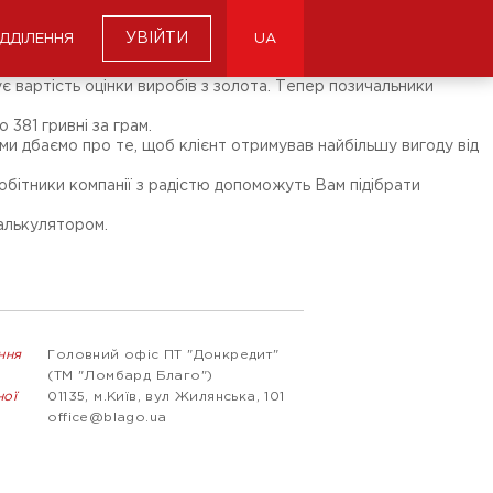
УВІЙТИ
ІДДІЛЕННЯ
UA
 вартість оцінки виробів з золота. Тепер позичальники
 381 гривні за грам.
 ми дбаємо про те, щоб клієнт отримував найбільшу вигоду від
бітники компанії з радістю допоможуть Вам підібрати
калькулятором.
ння
Головний офіс ПТ "Донкредит"
(ТМ "Ломбард Благо")
ної
01135, м.Київ, вул Жилянська, 101
office@blago.ua