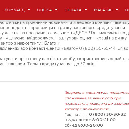
ЛОМБАРД
ОЦІНКА
ОПЛАТА
МАГАЗИН
В
х клієнтів приємними новинами. З 3 вересня компанія підвищує
безпрецедентна пропозиція на ринку заставного кредитування.
усу клієнта за програмою лояльності «ДЕСЕРТ» - максимально до
у - «Цінуємо найдорожче». Наші умови оцінки - кращі на ринку,
ректор з маркетингу« Благо ».
іленнях або контакт-центрі «Благо» 0 (800) 50-55-44. Співро
рахувати орієнтовну вартість виробу, скориставшись онлайн-
, так і лом. Термін кредитування - до 30 днів.
Звернення споживачів, повідомле
споживачів та інших осіб про
належність споживача до захище
категорії приймаються:
0 (800) 30-30-32
Гаряча лінія
пн-пт 8:00-21:00
Щодня
сб-нд 8:00-20:00