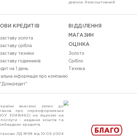
дзвінок безкоштовний
ОВИ КРЕДИТІВ
ВIДДIЛЕННЯ
МАГАЗИН
 заставу золота
ОЦIНКА
 заставу срібла
 заставу техніки
Золото
 заставу годинників
Срiбло
дит на 1 день
Технiка
альна інформація про компанію
"Донкредит"
України внесено запис до
станов про переоформлення
ПОУ 30416462) на ліцензію на
 послуги - надання коштів та
ломбардних кредитів.
станови ЛД №98 від 10.09.2004