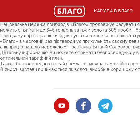
Новини
ЗМІ про нас
Підписники соц-мереж
КАР'ЄРА В БЛАГО
Ярмарки
Різне
Національна мережа ломбардів «Благо» продовжує радувати свої
можуть отримати до 346 гривень за грам золота 585 проби - 
При цьому вартість оцінки підвищується в залежності від стат
«Благо» в черговий раз підтверджує прихильність своєму девіз
співпраці з нашою мережею », - зазначив Віталій Соловйов, ди
Детальну інформацію Ви можете отримати безпосередньо у відд
оптимальний тарифний план.
Також безпосередньо на сайті «Благо» можна самостійно про
В якості застави приймаються як золоті вироби в хорошому стані