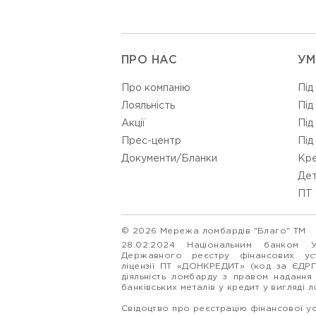
ПРО НАС
УМ
Про компанію
Під
Лояльність
Під
Акції
Під
Прес-центр
Під
Документи/Бланки
Кре
Дет
ПТ 
© 2026 Мережа ломбардів "Благо" ТМ
28.02.2024 Національним банком 
Державного реєстру фінансових у
ліцензії ПТ «ДОНКРЕДИТ» (код за ЄДР
діяльність ломбарду з правом надання
банківських металів у кредит у вигляді 
Свідоцтво про реєстрацію фінансової у