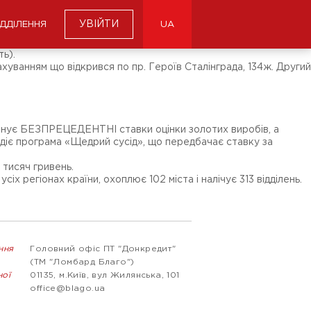
УВІЙТИ
ІДДІЛЕННЯ
UA
ть).
хуванням що відкрився по пр. Героїв Сталінграда, 134ж. Другий
понує БЕЗПРЕЦЕДЕНТНІ ставки оцінки золотих виробів, а
 діє програма «Щедрий сусід», що передбачає ставку за
3 тисяч гривень.
х регіонах країни, охоплює 102 міста і налічує 313 відділень.
ння
Головний офіс ПТ "Донкредит"
(ТМ "Ломбард Благо")
ної
01135, м.Київ, вул Жилянська, 101
office@blago.ua