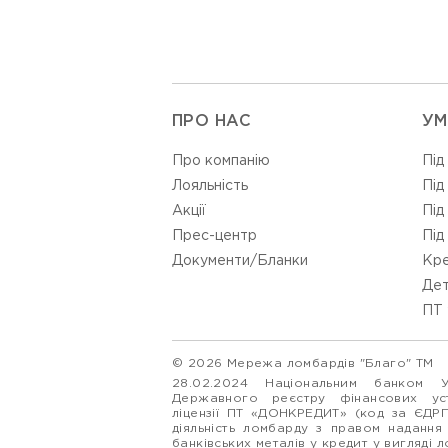
ПРО НАС
УМ
Про компанію
Під
Лояльність
Під
Акції
Під
Прес-центр
Під
Документи/Бланки
Кре
Дет
ПТ 
© 2026 Мережа ломбардів "Благо" ТМ
28.02.2024 Національним банком 
Державного реєстру фінансових у
ліцензії ПТ «ДОНКРЕДИТ» (код за ЄДР
діяльність ломбарду з правом надання
банківських металів у кредит у вигляді 