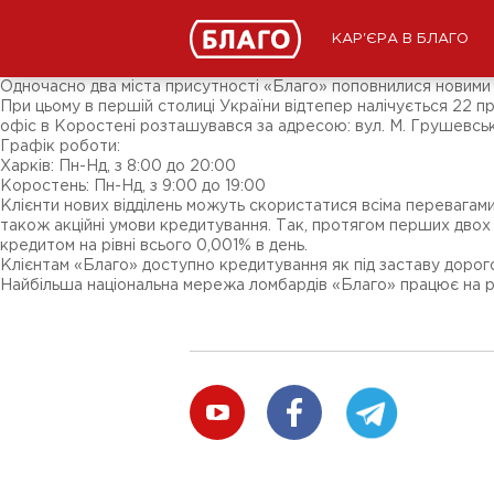
Новини
ЗМІ про нас
Підписники соц-мереж
КАР'ЄРА В БЛАГО
Ярмарки
Різне
Одночасно два міста присутності «Благо» поповнилися новими 
При цьому в першій столиці України відтепер налічується 22 пр
офіс в Коростені розташувався за адресою: вул. М. Грушевськ
Графік роботи:
Харків: Пн-Нд, з 8:00 до 20:00
Коростень: Пн-Нд, з 9:00 до 19:00
Клієнти нових відділень можуть скористатися всіма перевагам
також акційні умови кредитування. Так, протягом перших двох
кредитом на рівні всього 0,001% в день.
Клієнтам «Благо» доступно кредитування як під заставу дорогоці
Найбільша національна мережа ломбардів «Благо» працює на ринку