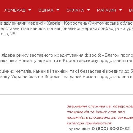
ЛОМБАРД
ОЦІНКА
ОПЛАТА
МАГАЗИН
В
відділеннями мережі - Харків і Коростень (Житомирська облас
едставництва найбільшої національної мережі ломбардів - з ура
ого, 28.
и лідера ринку заставного кредитування фізосіб: «Благо» про
 місяців з моменту відкриття в Коростенському представництві
нних металів, каменів і техніки, так і беззаставні кредити до 
 України більше 15 років і на даний момент представлена ​​в усі
Звернення споживачів, повідомле
споживачів та інших осіб про
належність споживача до захище
категорії приймаються:
0 (800) 30-30-32
Гаряча лінія