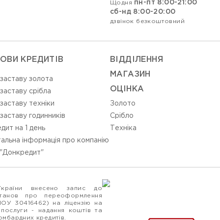
пн-пт 8:00-21:00
Щодня
сб-нд 8:00-20:00
дзвінок безкоштовний
ОВИ КРЕДИТІВ
ВIДДIЛЕННЯ
МАГАЗИН
 заставу золота
ОЦIНКА
 заставу срібла
 заставу техніки
Золото
 заставу годинників
Срiбло
дит на 1 день
Технiка
альна інформація про компанію
"Донкредит"
України внесено запис до
станов про переоформлення
ПОУ 30416462) на ліцензію на
 послуги - надання коштів та
ломбардних кредитів.