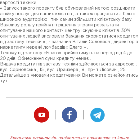
вартості техніки .
« Запуск такого проекту був обумовлений метою розширити
лінійку послуг для наших клієнтів , а також працювати з більш
широкою аудиторією , тим самим збільшити клієнтську базу.
Важливу роль у прийнятті рішення зіграли результати
опитування нашого контакт- центру існуючих клієнтів. 30%
опитуваних людей висловили бажання скористатися кредитом
під заставу техніки » , - зазначив Віталій Соловйов , директор з
маркетингу мережі ломбардів« Благо » .
Техніку під заставу «Благо» прийматимуть на період від 4 до
20 днів. Обмеження суми кредиту немає .
Видача кредиту під заставу техніки здійснюється за адресою :
вул. Сормовська , 15 , вул. Драйзера , 8 , пр- т Лісовий , 25.
Детальніше з умовами кредитування Ви можете ознайомитись
тут
Звернення споживачів, повідомлення споживачів та інших