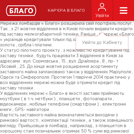
Новини
ЗМІ про нас
Підписники соц-мереж
КАР'ЄРА В БЛАГО
Ярмарки
Увійти
Різне
Мережа ломбардів « Благо» розширила свій портфель послуг.
Так , з 21 жовтня відділення в м.Києві почали видавати кредити
під заставу мелкогабаритной техніки. Раніше , в мережі «Благо
» українців кредитували тільки під заставу цінних металів :
Увійти до Кабінету
золота , срібла і платини.
У статусі пілотного проекту , з можливістю кредитування під
заставу техніки , будуть працювати 3 відділення в Києві за
адресами : вул. Сормовська , 15 , вул. Драйзера , 8 , пр- т
Лісовий , 25. До кінця жовтня розширення асортименту
заставного майна заплановано також у відділеннях Маріуполя ,
Одеси та Сімферополя. Протягом 1 півріччя 2014 практично у
всіх відділеннях мережі можна буде отримати кредит під
заставу техніки .
У відділеннях мережі « Благо» в якості застави приймають:
ноутбуки ( в т.ч. нетбуки ) , планшети , фотоапарати ,
відеокамери , мобільні телефони (смартфони ) , електронні
книги , GPS- навігатори .
Вартість заставного майна визначатиметься виходячи з
ринкової вартості , комплектації техніки , а також зовнішнього
вигляду. Прийшовши в ломбард , наприклад , з планшетом в
хорошому стані позичальник отримає 50 % суми від ринкової