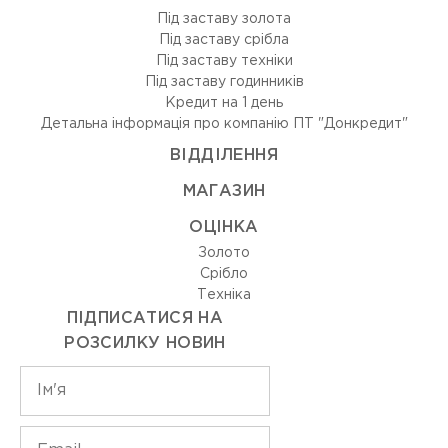
Під заставу золота
Під заставу срібла
Під заставу техніки
Під заставу годинників
Кредит на 1 день
Детальна інформація про компанію ПТ "Донкредит"
ВIДДIЛЕННЯ
МАГАЗИН
ОЦIНКА
Золото
Срiбло
Технiка
ПІДПИСАТИСЯ НА
РОЗСИЛКУ НОВИН