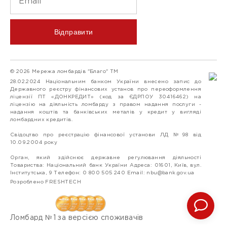
Відправити
© 2026 Мережа ломбардів "Благо" ТМ
28.02.2024 Національним банком України внесено запис до
Державного реєстру фінансових установ про переоформлення
ліцензії ПТ «ДОНКРЕДИТ» (код за ЄДРПОУ 30416462) на
ліцензію на діяльність ломбарду з правом надання послуги -
надання коштів та банківських металів у кредит у вигляді
ломбардних кредитів.
Свідоцтво про реєстрацію фінансової установи ЛД №98 від
10.09.2004 року
Орган, який здійснює державне регулювання діяльності
Товариства: Національний банк України Адреса: 01601, Київ, вул.
Інститутська, 9 Телефон: 0 800 505 240 Email:
nbu@bank.gov.ua
Розроблено FRESHTECH
Ломбард №1 за версією споживачів