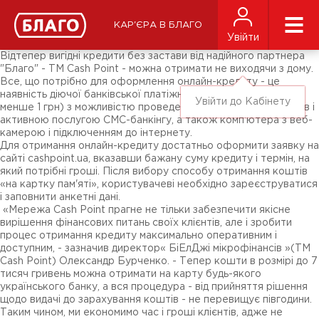
Новини
ЗМІ про нас
Підписники соц-мереж
КАР'ЄРА В БЛАГО
Ярмарки
Увійти
Різне
Відтепер вигідні кредити без застави від надійного партнера
"Благо" - ТМ Cash Point - можна отримати не виходячи з дому.
Все, що потрібно для оформлення онлайн-кредиту - це
наявність діючої банківської платіжної картки (залишок - не
Увійти до Кабінету
менше 1 грн) з можливістю проведення інтернет-розрахунків і
активною послугою СМС-банкінгу, а також комп'ютера з веб-
камерою і підключенням до інтернету.
Для отримання онлайн-кредиту достатньо оформити заявку на
сайті cashpoint.ua, вказавши бажану суму кредиту і термін, на
який потрібні гроші. Після вибору способу отримання коштів
«на картку пам'яті», користувачеві необхідно зареєструватися
і заповнити анкетні дані.
«Мережа Cash Point прагне не тільки забезпечити якісне
вирішення фінансових питань своїх клієнтів, але і зробити
процес отримання кредиту максимально оперативним і
доступним, - зазначив директор« БіЕлДжі мікрофінансів »(ТМ
Cash Point) Олександр Бурченко. - Тепер кошти в розмірі до 7
тисяч гривень можна отримати на карту будь-якого
українського банку, а вся процедура - від прийняття рішення
щодо видачі до зарахування коштів - не перевищує півгодини.
Таким чином, ми економимо час і гроші клієнтів, адже не