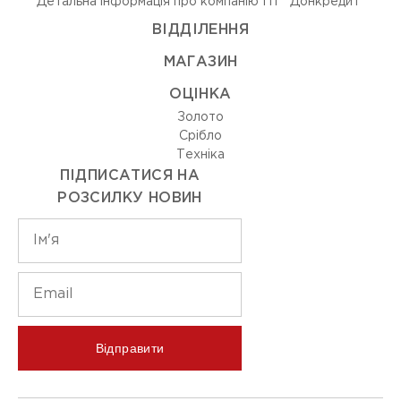
Детальна інформація про компанію ПТ "Донкредит"
ВIДДIЛЕННЯ
МАГАЗИН
ОЦIНКА
Золото
Срiбло
Технiка
ПІДПИСАТИСЯ НА
РОЗСИЛКУ НОВИН
Відправити