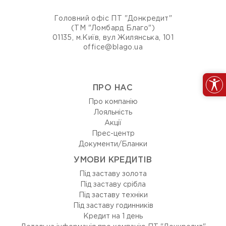
Головний офіс ПТ "Донкредит"
(ТМ "Ломбард Благо")
01135, м.Київ, вул Жилянська, 101
office@blago.ua
ПРО НАС
Про компанію
Лояльність
Акції
Прес-центр
Документи/Бланки
УМОВИ КРЕДИТІВ
Під заставу золота
Під заставу срібла
Під заставу техніки
Під заставу годинників
Кредит на 1 день