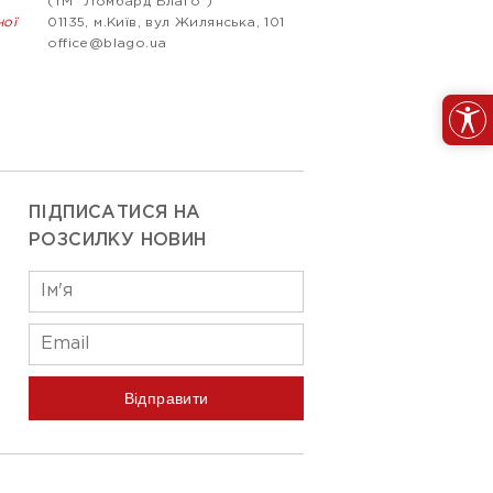
(ТМ "Ломбард Благо")
ної
01135, м.Київ, вул Жилянська, 101
office@blago.ua
ПІДПИСАТИСЯ НА
РОЗСИЛКУ НОВИН
Відправити