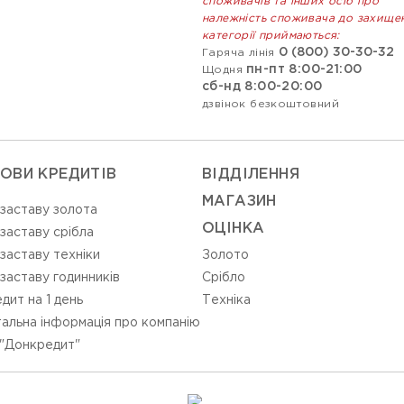
споживачів та інших осіб про
належність споживача до захище
категорії приймаються:
0 (800) 30-30-32
Гаряча лінія
пн-пт 8:00-21:00
Щодня
сб-нд 8:00-20:00
дзвінок безкоштовний
ОВИ КРЕДИТІВ
ВIДДIЛЕННЯ
МАГАЗИН
 заставу золота
ОЦIНКА
 заставу срібла
 заставу техніки
Золото
 заставу годинників
Срiбло
дит на 1 день
Технiка
альна інформація про компанію
"Донкредит"