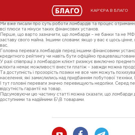
Новини
ЗМІ про нас
Підписники соц-мереж
КАР'ЄРА В БЛАГО
Ярмарки
Різне
Ми вже писали про суть роботи ломбардів та процес отримання 
всі плюси та мінуси таких фінансових установ.
Перше, що варто зазначити, що ломбарди – не банки та не МФУ 
заставу свого майна. Іншими словами: якщо у вас є щось цінне,
вас.
Головна перевага ломбардів перед іншими фінансовими установ
кредитного рейтингу чи навіть бути офіційно працевлаштовани
У разі співпраці з ломбардом клієнт ризикує виключно предмет
клієнта немає можливості внести платіж – завжди можна продо
Та доступність і прозорість позики не все чим можуть похизува
населення, які замислились над придбанням побутової техніки,
І тут головні переваги значно перевищують недоліки. Серед пер
відсутність гарантії на товар.
Підсумовуючи цю частину статті можна сказати, що ломбарди д
доступними та надійними Б\В товарами.