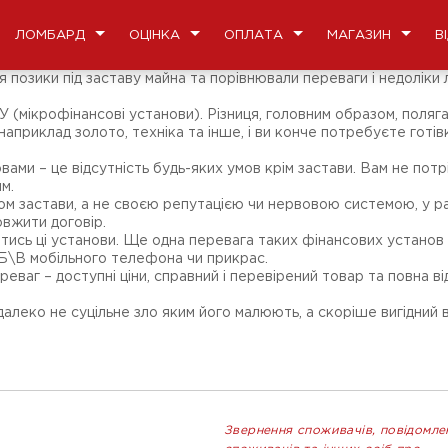
ЛОМБАРД
ОЦІНКА
ОПЛАТА
МАГАЗИН
В
позики під заставу майна та порівнювали переваги і недоліки 
(мікрофінансові установи). Різниця, головним образом, поляга
 наприклад золото, техніка та інше, і ви конче потребуєте готі
ами – це відсутність будь-яких умов крім застави. Вам не пот
м.
ом застави, а не своєю репутацією чи нервовою системою, у ра
вжити договір.
тись ці установи. Ще одна перевага таких фінансових установ –
 Б\В мобільного телефона чи прикрас.
еваг – доступні ціни, справний і перевірений товар та повна в
алеко не суцільне зло яким його малюють, а скоріше вигідний 
Звернення споживачів, повідомле