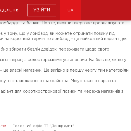
УВІЙТИ
ІДДІЛЕННЯ
UA
ломбардів та банків. Проте, виріши вчергове проаналізувати
є у тому, що у ломбарді ви можете отримати позику під
вки на короткий термін то ломбард – це найкращий варіант для
рібно збирати безліч довідок, переживати щодо свого
зі співпраці з колекторськими установами. Ба більше, якщо у
 це власні магазини. Це вигідно в першу чергу тим категоріям
ідсутність можливого шахрайства. Мінус такого варіанта –
варіант для короткострокової позики та мережа магазинів з
ння
Головний офіс ПТ "Донкредит"