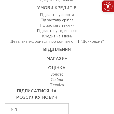
Документи/Бланки
УМОВИ КРЕДИТІВ
Під заставу золота
Під заставу срібла
Під заставу техніки
Під заставу годинників
Кредит на 1 день
Детальна інформація про компанію ПТ "Донкредит"
ВIДДIЛЕННЯ
МАГАЗИН
ОЦIНКА
Золото
Срiбло
Технiка
ПІДПИСАТИСЯ НА
РОЗСИЛКУ НОВИН