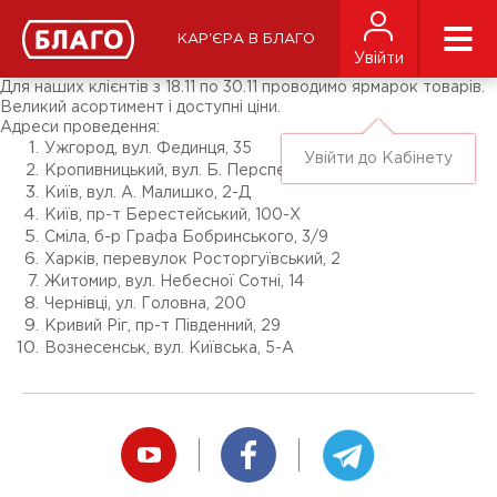
Новини
ЗМІ про нас
Підписники соц-мереж
КАР'ЄРА В БЛАГО
Ярмарки
Увійти
Різне
Для наших клієнтів з 18.11 по 30.11 проводимо ярмарок товарів.
Великий асортимент і доступні ціни.
Адреси проведення:
Ужгород, вул. Фединця, 35
Увійти до Кабінету
Кропивницький, вул. Б. Перспективна, 50
Київ, вул. А. Малишко, 2-Д
Київ, пр-т Берестейський, 100-Х
Сміла, б-р Графа Бобринського, 3/9
Харків, перевулок Росторгуївський, 2
Житомир, вул. Небесної Сотні, 14
Чернівці, ул. Головна, 200
Кривий Ріг, пр-т Південний, 29
Вознесенськ, вул. Київська, 5-А