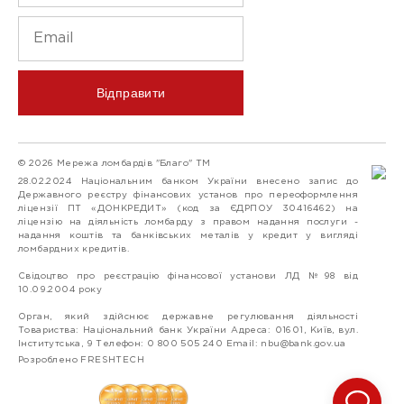
Відправити
© 2026 Мережа ломбардів "Благо" ТМ
28.02.2024 Національним банком України внесено запис до
Державного реєстру фінансових установ про переоформлення
ліцензії ПТ «ДОНКРЕДИТ» (код за ЄДРПОУ 30416462) на
ліцензію на діяльність ломбарду з правом надання послуги -
надання коштів та банківських металів у кредит у вигляді
ломбардних кредитів.
Свідоцтво про реєстрацію фінансової установи ЛД №98 від
10.09.2004 року
Орган, який здійснює державне регулювання діяльності
Товариства: Національний банк України Адреса: 01601, Київ, вул.
Інститутська, 9 Телефон: 0 800 505 240 Email:
nbu@bank.gov.ua
Розроблено FRESHTECH