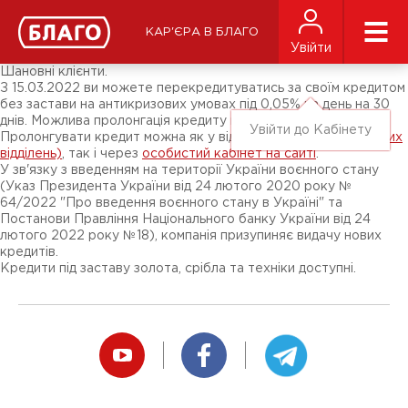
Новини
ЗМІ про нас
Підписники соц-мереж
КАР'ЄРА В БЛАГО
Ярмарки
Увійти
Різне
Шановні клієнти.
З 15.03.2022 ви можете перекредитуватись за своїм кредитом
без застави на антикризових умовах під 0,05% на день на 30
днів. Можлива пролонгація кредиту на цих умовах.
Увійти до Кабінету
Пролонгувати кредит можна як у відділенні (
перелік відкритих
відділень)
, так і через
особистий кабінет на сайті
.
У зв'язку з введенням на території України воєнного стану
(Указ Президента України від 24 лютого 2020 року №
64/2022 "Про введення воєнного стану в Україні" та
Постанови Правління Національного банку України від 24
лютого 2022 року №18), компанія призупиняє видачу нових
кредитів.
Кредити під заставу золота, срібла та техніки доступні.