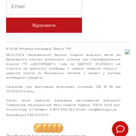
Відправити
© 2026 Мережа ломбардів "Благо" ТМ
28.02.2024 Національним банком України внесено запис до
Державного реєстру фінансових установ про переоформлення
ліцензії ПТ «ДОНКРЕДИТ» (код за ЄДРПОУ 30416462) на
ліцензію на діяльність ломбарду з правом надання послуги -
надання коштів та банківських металів у кредит у вигляді
ломбардних кредитів.
Свідоцтво про реєстрацію фінансової установи ЛД №98 від
10.09.2004 року
Орган, який здійснює державне регулювання діяльності
Товариства: Національний банк України Адреса: 01601, Київ, вул.
Інститутська, 9 Телефон: 0 800 505 240 Email:
nbu@bank.gov.ua
Розроблено FRESHTECH