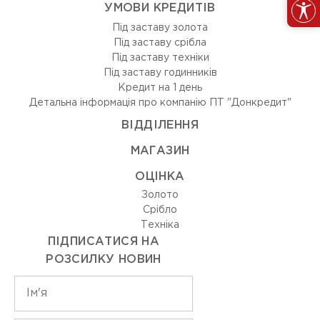
УМОВИ КРЕДИТІВ
Під заставу золота
Під заставу срібла
Під заставу техніки
Під заставу годинників
Кредит на 1 день
Детальна інформація про компанію ПТ "Донкредит"
ВIДДIЛЕННЯ
МАГАЗИН
ОЦIНКА
Золото
Срiбло
Технiка
ПІДПИСАТИСЯ НА
РОЗСИЛКУ НОВИН