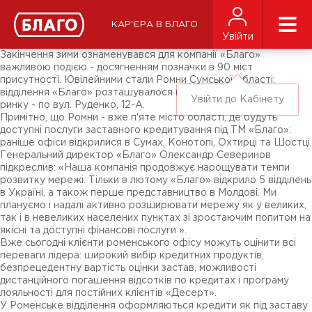
Новини
ЗМІ про нас
Підписники соц-мереж
КАР'ЄРА В БЛАГО
Ярмарки
Увійти
Різне
Закінчення зими ознаменувався для компанії «Благо»
важливою подією - досягненням позначки в 90 міст
присутності. Ювілейними стали Ромни Сумської області:
відділення «Благо» розташувалося в районі центрального
Увійти до Кабінету
ринку - по вул. Руденко, 12-А.
Примітно, що Ромни - вже п'яте місто області, де будуть
доступні послуги заставного кредитування під ТМ «Благо»:
раніше офіси відкрилися в Сумах, Конотопі, Охтирці та Шостці.
Генеральний директор «Благо» Олександр Северинов
підкреслив: «Наша компанія продовжує нарощувати темпи
розвитку мережі. Тільки в лютому «Благо» відкрило 5 відділень
в Україні, а також перше представництво в Молдові. Ми
плануємо і надалі активно розширювати мережу як у великих,
так і в невеликих населених пунктах зі зростаючим попитом на
якісні та доступні фінансові послуги ».
Вже сьогодні клієнти роменського офісу можуть оцінити всі
переваги лідера: широкий вибір кредитних продуктів,
безпрецедентну вартість оцінки застав, можливості
дистанційного погашення відсотків по кредитах і програму
лояльності для постійних клієнтів «Десерт».
У Роменське відділення оформляються кредити як під заставу