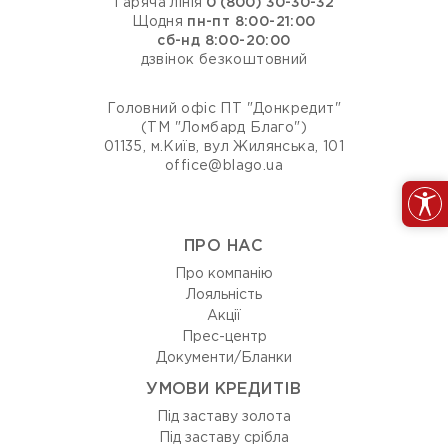
Гаряча лінія
0 (800) 30-30-32
Щодня
пн-пт 8:00-21:00
сб-нд 8:00-20:00
дзвінок безкоштовний
Головний офіс ПТ "Донкредит"
(ТМ "Ломбард Благо")
01135, м.Київ, вул Жилянська, 101
office@blago.ua
ПРО НАС
Про компанію
Лояльність
Акції
Прес-центр
Документи/Бланки
УМОВИ КРЕДИТІВ
Під заставу золота
Під заставу срібла