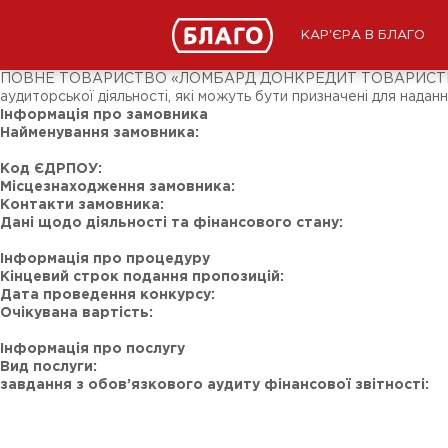
Новини
ЗМІ про нас
Підписники соц-мереж
КАР'ЄРА В БЛАГО
Ярмарки
Різне
ПОВНЕ ТОВАРИСТВО «ЛОМБАРД ДОНКРЕДИТ ТОВАРИСТВО З 
аудиторської діяльності, які можуть бути призначені для наданн
Інформація про замовника
Найменування замовника:
Код ЄДРПОУ:
Місцезнаходження замовника:
Контакти замовника:
Дані щодо діяльності та фінансового стану:
Інформація про процедуру
Кінцевий строк подання пропозицій:
Дата проведення конкурсу:
Очікувана вартість:
Інформація про послугу
Вид послуги:
завдання з обов’язкового аудиту фінансової звітності: