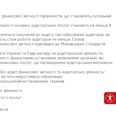
фінансової звітності підприємств, що становлять суспільний
іяльності на ринку аудиторських послуг становить не менше 8
езпечити залучення до аудиту сертифікованих аудиторів, які
ють стаж роботи аудитором не менше 3 років;
інансової звітності відповідно до Міжнародних стандартів
ати України та Ради нагляду за аудиторською діяльністю;
тності фінансовими установами, виявленими органами, які
інансових послуг, що підтверджена аудиторським висновком
ро аудит фінансової звітності та аудиторську діяльність”;
о містять недостовірну інформацію;
з порушенням встановлених термінів.
ї діяльності.
ості послуг.
go.ua