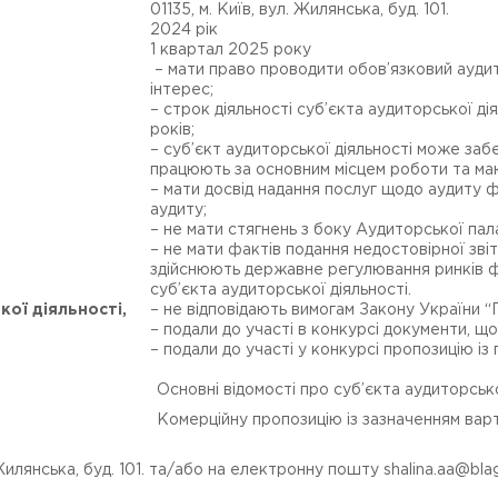
01135, м. Київ, вул. Жилянська, буд. 101.
2024 рік
1 квартал 2025 року
– мати право проводити обов’язковий аудит 
інтерес;
– строк діяльності суб’єкта аудиторської д
років;
– суб’єкт аудиторської діяльності може заб
працюють за основним місцем роботи та ма
– мати досвід надання послуг щодо аудиту ф
аудиту;
– не мати стягнень з боку Аудиторської пал
– не мати фактів подання недостовірної зві
здійснюють державне регулювання ринків ф
суб’єкта аудиторської діяльності.
кої діяльності,
– не відповідають вимогам Закону України “П
– подали до участі в конкурсі документи, щ
– подали до участі у конкурсі пропозицію і
Основні відомості про суб’єкта аудиторсько
Комерційну пропозицію із зазначенням варт
. Жилянська, буд. 101. та/або на електронну пошту
shalina.aa@bla