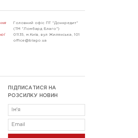
ння
Головний офіс ПТ "Донкредит"
(ТМ "Ломбард Благо")
ної
01135, м.Київ, вул Жилянська, 101
office@blago.ua
ПІДПИСАТИСЯ НА
РОЗСИЛКУ НОВИН