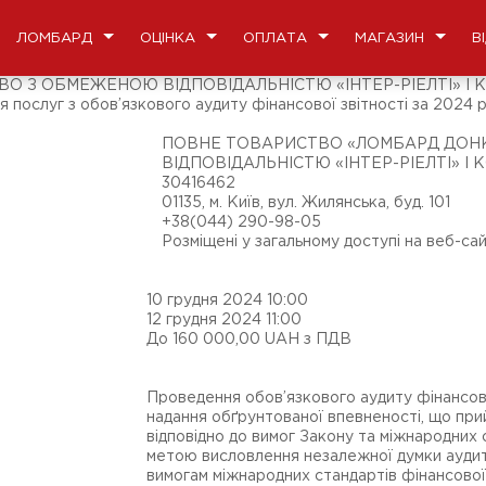
ЛОМБАРД
ОЦІНКА
ОПЛАТА
МАГАЗИН
В
ОБМЕЖЕНОЮ ВІДПОВІДАЛЬНІСТЮ «ІНТЕР-РІЕЛТІ» І КОМПАН
я послуг з обов’язкового аудиту фінансової звітності за 2024 р
ПОВНЕ ТОВАРИСТВО «ЛОМБАРД ДОН
ВІДПОВІДАЛЬНІСТЮ «ІНТЕР-РІЕЛТІ» І 
30416462
01135, м. Київ, вул. Жилянська, буд. 101
+38(044) 290-98-05
Розміщені у загальному доступі на веб-сайт
10 грудня 2024 10:00
12 грудня 2024 11:00
До 160 000,00 UAH з ПДВ
Проведення обов’язкового аудиту фінансово
надання обґрунтованої впевненості, що прий
відповідно до вимог Закону та міжнародних 
метою висловлення незалежної думки аудитора
вимогам міжнародних стандартів фінансової 