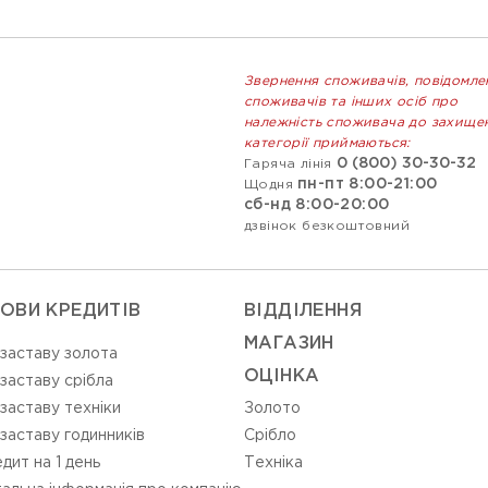
Звернення споживачів, повідомле
споживачів та інших осіб про
належність споживача до захище
категорії приймаються:
0 (800) 30-30-32
Гаряча лінія
пн-пт 8:00-21:00
Щодня
сб-нд 8:00-20:00
дзвінок безкоштовний
ОВИ КРЕДИТІВ
ВIДДIЛЕННЯ
МАГАЗИН
 заставу золота
ОЦIНКА
 заставу срібла
 заставу техніки
Золото
 заставу годинників
Срiбло
дит на 1 день
Технiка