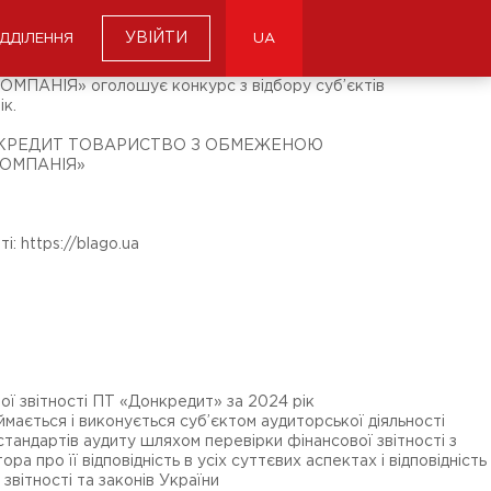
УВІЙТИ
ІДДІЛЕННЯ
UA
ІЯ» оголошує конкурс з відбору суб’єктів
ік.
КРЕДИТ ТОВАРИСТВО З ОБМЕЖЕНОЮ
КОМПАНІЯ»
і: https://blago.ua
ї звітності ПТ «Донкредит» за 2024 рік
мається і виконується суб’єктом аудиторської діяльності
стандартів аудиту шляхом перевірки фінансової звітності з
 про її відповідність в усіх суттєвих аспектах і відповідність
звітності та законів України