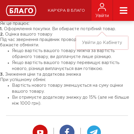
Новини
ЗМІ про нас
Підписники соц-мереж
КАР'ЄРА В БЛАГО
Ярмарки
Увійти
Різне
Як це працює:
1.
Оформлення покупки. Ви обираєте потрібний товар.
2.
Оцінка вашого товару
Під час звернення працівник проводить оцінку речей, які ви
Увійти до Кабінету
бажаєте обміняти.
Якщо вартість вашого товару нижча за вартість
обраного товару, ви доплачуєте лише різницю.
Якщо вартість вашого товару перевищує вартість
нового, різниця виплачується вам готівкою.
3.
Зниження ціни та додаткова знижка
При успішному обміні:
Вартість нового товару зменшується на суму оцінки
вашого товару.
Ви отримуєте додаткову знижку до 15% (але не більше
ніж 1000 грн).