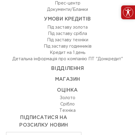
Прес-центр
Документи/Бланки
УМОВИ КРЕДИТІВ
Під заставу золота
Під заставу срібла
Під заставу техніки
Під заставу годинників
Кредит на 1 день
Детальна інформація про компанію ПТ "Донкредит"
ВIДДIЛЕННЯ
МАГАЗИН
ОЦIНКА
Золото
Срiбло
Технiка
ПІДПИСАТИСЯ НА
РОЗСИЛКУ НОВИН