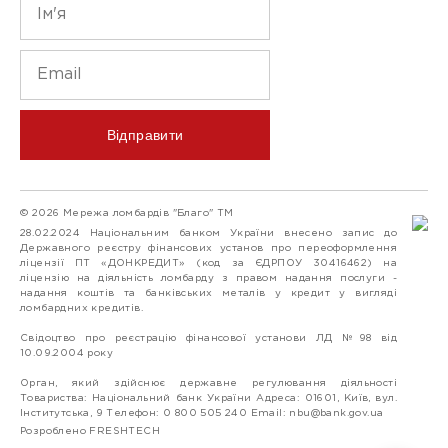
Відправити
© 2026 Мережа ломбардів "Благо" ТМ
28.02.2024 Національним банком України внесено запис до
Державного реєстру фінансових установ про переоформлення
ліцензії ПТ «ДОНКРЕДИТ» (код за ЄДРПОУ 30416462) на
ліцензію на діяльність ломбарду з правом надання послуги -
надання коштів та банківських металів у кредит у вигляді
ломбардних кредитів.
Свідоцтво про реєстрацію фінансової установи ЛД №98 від
10.09.2004 року
Орган, який здійснює державне регулювання діяльності
Товариства: Національний банк України Адреса: 01601, Київ, вул.
Інститутська, 9 Телефон: 0 800 505 240 Email:
nbu@bank.gov.ua
Розроблено FRESHTECH