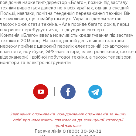
повідомив маркетинг-директор «Благо», позики під заставу
техніки видаються далеко не у всіх країнах, однак в сусідній
Польщі, навпаки, помітна тенденція переважання техніки. Він
не виключив, що в майбутньому в Україні лідером застав
також може стати техніка. «Але пройде багато років, перш
ніж ринок перебудується», - підсумував експерт.
Компанія «Благо» ввела можливість кредитування під заставу
техніки в 2013 році. На сьогоднішній день в якості застави
мережу приймає широкий перелік електронній (смартфони,
планшети, ноутбуки, GPS-навігатори, електронні книги, фото- і
відеокамери) і дрібної побутової техніки, а також телевізори,
монітори та електроінструменти.
Звернення споживачів, повідомлення споживачів та інших
осіб про належність споживача до захищеної категорії
приймаються:
Гаряча лінія
0 (800) 30-30-32