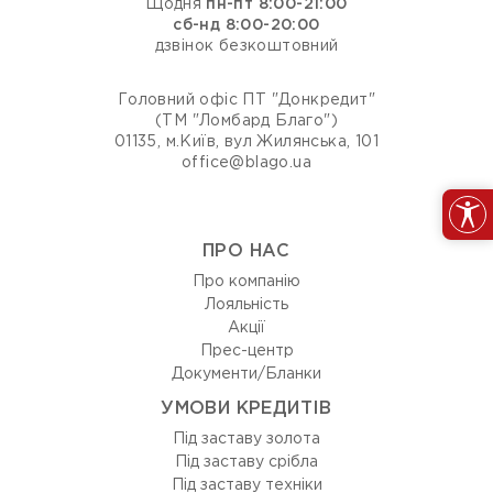
Щодня
пн-пт 8:00-21:00
сб-нд 8:00-20:00
дзвінок безкоштовний
Головний офіс ПТ "Донкредит"
(ТМ "Ломбард Благо")
01135, м.Київ, вул Жилянська, 101
office@blago.ua
ПРО НАС
Про компанію
Лояльність
Акції
Прес-центр
Документи/Бланки
УМОВИ КРЕДИТІВ
Під заставу золота
Під заставу срібла
Під заставу техніки