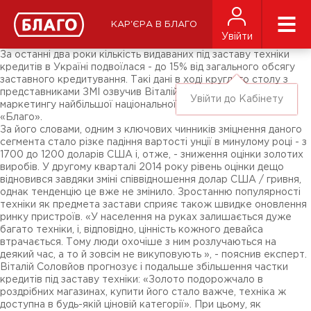
Новини
ЗМІ про нас
Підписники соц-мереж
КАР'ЄРА В БЛАГО
Ярмарки
Увійти
Різне
За останні два роки кількість видаваних під заставу техніки
кредитів в Україні подвоїлася - до 15% від загального обсягу
заставного кредитування. Такі дані в ході круглого столу з
представниками ЗМІ озвучив Віталій Соловйов, директор з
Увійти до Кабінету
маркетингу найбільшої національної мережі ломбардів
«Благо».
За його словами, одним з ключових чинників зміцнення даного
сегмента стало різке падіння вартості унції в минулому році - з
1700 до 1200 доларів США і, отже, - зниження оцінки золотих
виробів. У другому кварталі 2014 року рівень оцінки дещо
відновився завдяки зміні співвідношення долар США / гривня,
однак тенденцію це вже не змінило. Зростанню популярності
техніки як предмета застави сприяє також швидке оновлення
ринку пристроїв. «У населення на руках залишається дуже
багато техніки, і, відповідно, цінність кожного девайса
втрачається. Тому люди охочіше з ним розлучаються на
деякий час, а то й зовсім не викуповують », - пояснив експерт.
Віталій Соловйов прогнозує і подальше збільшення частки
кредитів під заставу техніки: «Золото подорожчало в
роздрібних магазинах, купити його стало важче, техніка ж
доступна в будь-якій ціновій категорії». При цьому, як