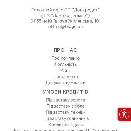
Головний офіс ПТ "Донкредит"
(ТМ "Ломбард Благо")
01135, м.Київ, вул Жилянська, 101
office@blago.ua
ПРО НАС
Про компанію
Лояльність
Акції
Прес-центр
Документи/Бланки
УМОВИ КРЕДИТІВ
Під заставу золота
Під заставу срібла
Під заставу техніки
Під заставу годинників
Кредит на 1 день