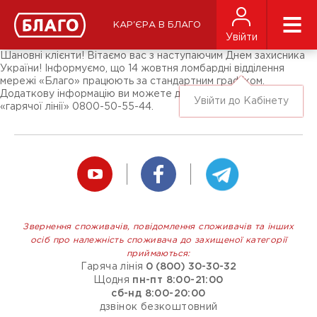
Новини
ЗМІ про нас
Підписники соц-мереж
КАР'ЄРА В БЛАГО
Ярмарки
Увійти
Різне
Шановні клієнти! Вітаємо вас з наступаючим Днем захисника
України! Інформуємо, що 14 жовтня ломбардні відділення
мережі «Благо» працюють за стандартним графіком.
Додаткову інформацію ви можете дізнатись за телефоном
Увійти до Кабінету
«гарячої лінії» 0800-50-55-44.
Звернення споживачів, повідомлення споживачів та інших
осіб про належність споживача до захищеної категорії
приймаються:
Гаряча лінія
0 (800) 30-30-32
Щодня
пн-пт 8:00-21:00
сб-нд 8:00-20:00
дзвінок безкоштовний