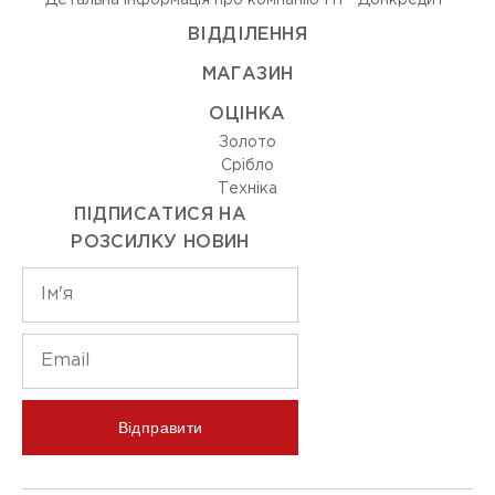
Детальна інформація про компанію ПТ "Донкредит"
ВIДДIЛЕННЯ
МАГАЗИН
ОЦIНКА
Золото
Срiбло
Технiка
ПІДПИСАТИСЯ НА
РОЗСИЛКУ НОВИН
Відправити