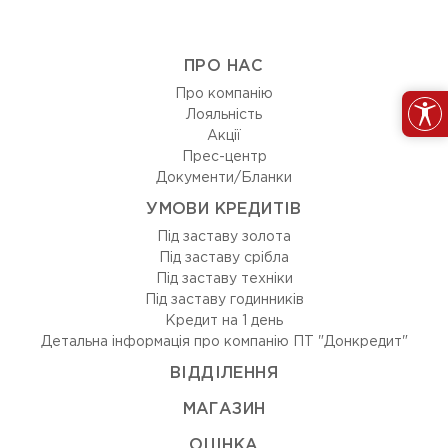
ПРО НАС
Про компанію
Лояльність
Акції
Прес-центр
Документи/Бланки
УМОВИ КРЕДИТІВ
Під заставу золота
Під заставу срібла
Під заставу техніки
Під заставу годинників
Кредит на 1 день
Детальна інформація про компанію ПТ "Донкредит"
ВIДДIЛЕННЯ
МАГАЗИН
ОЦIНКА