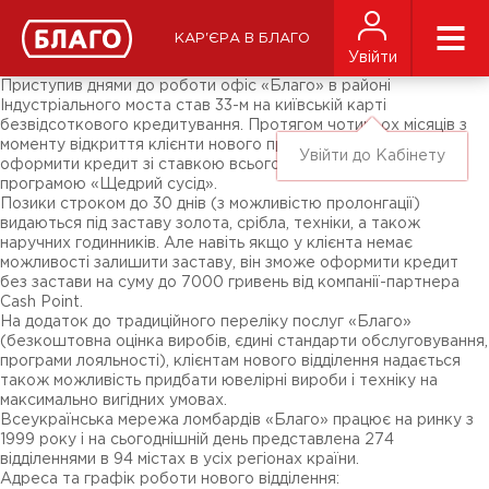
Новини
ЗМІ про нас
Підписники соц-мереж
КАР'ЄРА В БЛАГО
Ярмарки
Увійти
Різне
Приступив днями до роботи офіс «Благо» в районі
Індустріального моста став 33-м на київській карті
безвідсоткового кредитування. Протягом чотирьох місяців з
моменту відкриття клієнти нового представництва можуть
Увійти до Кабінету
оформити кредит зі ставкою всього 0,001% на день за
програмою «Щедрий сусід».
Позики строком до 30 днів (з можливістю пролонгації)
видаються під заставу золота, срібла, техніки, а також
наручних годинників. Але навіть якщо у клієнта немає
можливості залишити заставу, він зможе оформити кредит
без застави на суму до 7000 гривень від компанії-партнера
Cash Point.
На додаток до традиційного переліку послуг «Благо»
(безкоштовна оцінка виробів, єдині стандарти обслуговування,
програми лояльності), клієнтам нового відділення надається
також можливість придбати ювелірні вироби і техніку на
максимально вигідних умовах.
Всеукраїнська мережа ломбардів «Благо» працює на ринку з
1999 року і на сьогоднішній день представлена ​​274
відділеннями в 94 містах в усіх регіонах країни.
Адреса та графік роботи нового відділення: