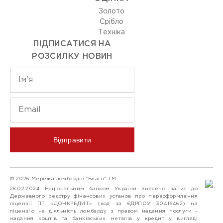
Золото
Срiбло
Технiка
ПІДПИСАТИСЯ НА
РОЗСИЛКУ НОВИН
Відправити
© 2026 Мережа ломбардів "Благо" ТМ
28.02.2024 Національним банком України внесено запис до
Державного реєстру фінансових установ про переоформлення
ліцензії ПТ «ДОНКРЕДИТ» (код за ЄДРПОУ 30416462) на
ліцензію на діяльність ломбарду з правом надання послуги -
надання коштів та банківських металів у кредит у вигляді