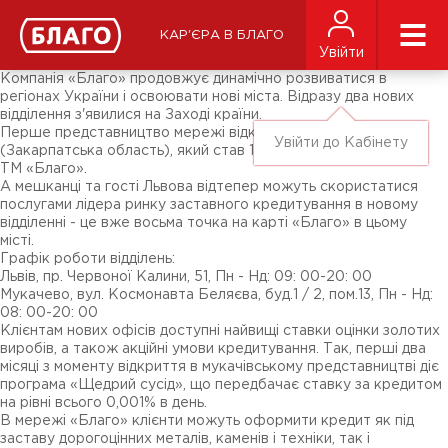
Новини
ЗМІ про нас
Підписники соц-мереж
КАР'ЄРА В БЛАГО
Ярмарки
Увійти
Різне
Компанія «Благо» продовжує динамічно розвиватися в
регіонах України і освоювати нові міста. Відразу два нових
відділення з'явилися на Заході країни.
Перше представництво мережі відкрилося в Мукачеві
Увійти до Кабінету
(Закарпатська область), який став 103-м містом присутності
ТМ «Благо».
А мешканці та гості Львова відтепер можуть скористатися
послугами лідера ринку заставного кредитування в новому
відділенні - це вже восьма точка на карті «Благо» в цьому
місті.
Графік роботи відділень:
Львів, пр. Червоної Калини, 51, ​​Пн - Нд: 09: 00-20: 00
Мукачево, вул. Космонавта Беляєва, буд.1 / 2, пом.13, Пн - Нд:
08: 00-20: 00
Клієнтам нових офісів доступні найвищі ставки оцінки золотих
виробів, а також акційні умови кредитування. Так, перші два
місяці з моменту відкриття в мукачівському представництві діє
програма «Щедрий сусід», що передбачає ставку за кредитом
на рівні всього 0,001% в день.
В мережі «Благо» клієнти можуть оформити кредит як під
заставу дорогоцінних металів, каменів і техніки, так і