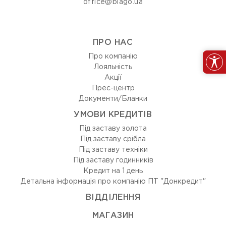
office@blago.ua
ПРО НАС
Про компанію
Лояльність
Акції
Прес-центр
Документи/Бланки
УМОВИ КРЕДИТІВ
Під заставу золота
Під заставу срібла
Під заставу техніки
Під заставу годинників
Кредит на 1 день
Детальна інформація про компанію ПТ "Донкредит"
ВIДДIЛЕННЯ
МАГАЗИН