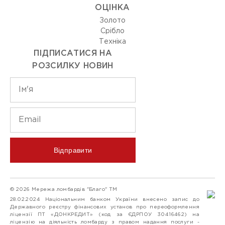
ОЦIНКА
Золото
Срiбло
Технiка
ПІДПИСАТИСЯ НА
РОЗСИЛКУ НОВИН
Відправити
© 2026 Мережа ломбардів "Благо" ТМ
28.02.2024 Національним банком України внесено запис до
Державного реєстру фінансових установ про переоформлення
ліцензії ПТ «ДОНКРЕДИТ» (код за ЄДРПОУ 30416462) на
ліцензію на діяльність ломбарду з правом надання послуги -