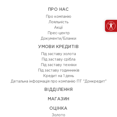
ПРО НАС
Про компанію
Лояльність
Акції
Прес-центр
Документи/Бланки
УМОВИ КРЕДИТІВ
Під заставу золота
Під заставу срібла
Під заставу техніки
Під заставу годинників
Кредит на 1 день
Детальна інформація про компанію ПТ "Донкредит"
ВIДДIЛЕННЯ
МАГАЗИН
ОЦIНКА
Золото