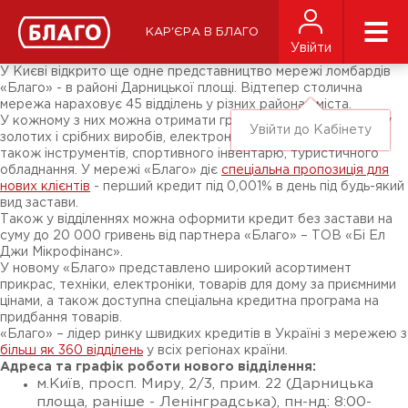
Новини
ЗМІ про нас
Підписники соц-мереж
КАР'ЄРА В БЛАГО
Ярмарки
Увійти
Різне
У Києві відкрито ще одне представництво мережі ломбардів
«Благо» - в районі Дарницької площі. Відтепер столична
мережа нараховує 45 відділень у різних районах міста.
У кожному з них можна отримати грошові кошти під заставу
Увійти до Кабінету
золотих і срібних виробів, електроніки, побутової техніки, а
також інструментів, спортивного інвентарю, туристичного
обладнання. У мережі «Благо» діє
спеціальна пропозиція для
нових клієнтів
- перший кредит під 0,001% в день під будь-який
вид застави.
Також у відділеннях можна оформити кредит без застави на
суму до 20 000 гривень від партнера «Благо» – ТОВ «Бі Ел
Джи Мікрофінанс».
У новому «Благо» представлено широкий асортимент
прикрас, техніки, електроніки, товарів для дому за приємними
цінами, а також доступна спеціальна кредитна програма на
придбання товарів.
«Благо» – лідер ринку швидких кредитів в Україні з мережею з
більш як 360 відділень
у всіх регіонах країни.
Адреса та графік роботи нового відділення:
м.Київ, просп. Миру, 2/3, прим. 22 (Дарницька
площа, раніше - Ленінградська), пн-нд: 8:00-