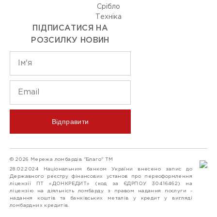
Срiбло
Технiка
ПІДПИСАТИСЯ НА
РОЗСИЛКУ НОВИН
Відправити
© 2026 Мережа ломбардів "Благо" ТМ
28.02.2024 Національним банком України внесено запис до
Державного реєстру фінансових установ про переоформлення
ліцензії ПТ «ДОНКРЕДИТ» (код за ЄДРПОУ 30416462) на
ліцензію на діяльність ломбарду з правом надання послуги -
надання коштів та банківських металів у кредит у вигляді
ломбардних кредитів.