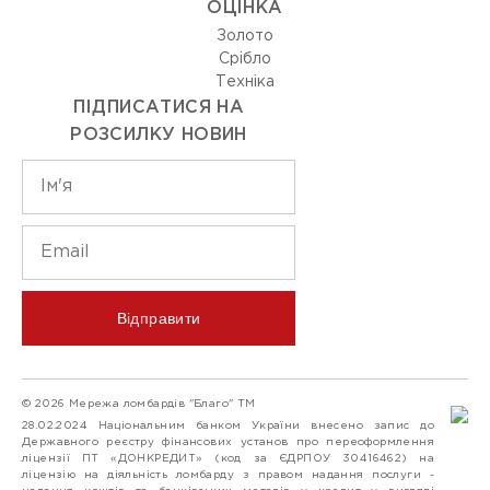
ОЦIНКА
Золото
Срiбло
Технiка
ПІДПИСАТИСЯ НА
РОЗСИЛКУ НОВИН
Відправити
© 2026 Мережа ломбардів "Благо" ТМ
28.02.2024 Національним банком України внесено запис до
Державного реєстру фінансових установ про переоформлення
ліцензії ПТ «ДОНКРЕДИТ» (код за ЄДРПОУ 30416462) на
ліцензію на діяльність ломбарду з правом надання послуги -