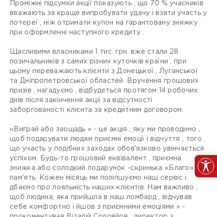
Проміжні підсумки акції показують , що 70 % учасників
вважають за краще випробувати удачу і взяти участь у
лотереї , ніж отримати купон на гарантовану знижку
при оформленні наступного кредиту .
Щасливими власниками 1 тис. грн. вже стали 28
позичальників з самих різних куточків країни , при
цьому переважають клієнти з Донецької , Луганської
та Дніпропетровської областей. Вручення грошових
призів , нагадуємо , відбудеться протягом 14 робочих
днів після закінчення акції за відсутності
заборгованості клієнта за кредитним договором.
«Виграй або заощадь » - це акція , яку ми проводимо ,
щоб подарувати людям приємні емоції і відчуття , того ,
що участь у подібних заходах обов'язково увінчається
успіхом. Будь-то грошовий еквівалент , приємна
знижка або солодкий подарунок -скринька «Благо» на
пам'ять. Кожен місяць ми поліпшуємо наш сервіс і
дбаємо про лояльність наших клієнтів. Нам важливо ,
щоб людина, яка прийшла в наш ломбард , відчував
себе комфортно і йшов з приємними емоціями » -
прокоментував Віталій Соловйов , директор з