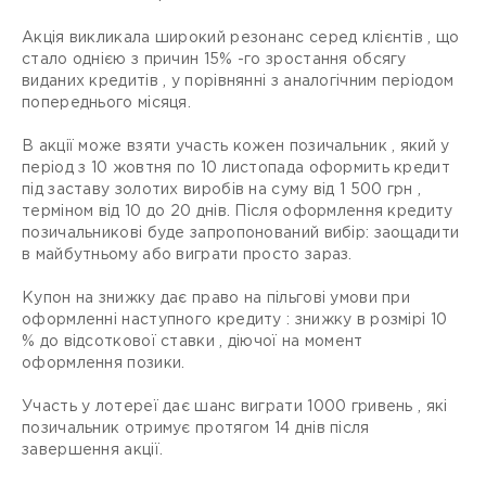
Акція викликала широкий резонанс серед клієнтів , що
стало однією з причин 15% -го зростання обсягу
виданих кредитів , у порівнянні з аналогічним періодом
попереднього місяця.
В акції може взяти участь кожен позичальник , який у
період з 10 жовтня по 10 листопада оформить кредит
під заставу золотих виробів на суму від 1 500 грн ,
терміном від 10 до 20 днів. Після оформлення кредиту
позичальникові буде запропонований вибір: заощадити
в майбутньому або виграти просто зараз.
Купон на знижку дає право на пільгові умови при
оформленні наступного кредиту : знижку в розмірі 10
% до відсоткової ставки , діючої на момент
оформлення позики.
Участь у лотереї дає шанс виграти 1000 гривень , які
позичальник отримує протягом 14 днів після
завершення акції.