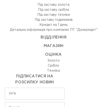
Під заставу золота
Під заставу срібла
Під заставу техніки
Під заставу годинників
Кредит на 1 день
Детальна інформація про компанію ПТ "Донкредит"
ВIДДIЛЕННЯ
МАГАЗИН
ОЦIНКА
Золото
Срiбло
Технiка
ПІДПИСАТИСЯ НА
РОЗСИЛКУ НОВИН