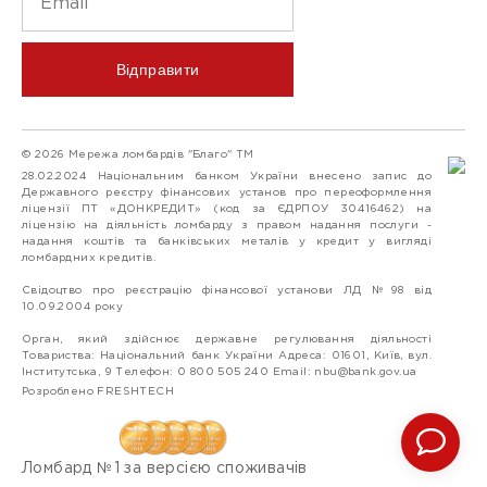
Відправити
© 2026 Мережа ломбардів "Благо" ТМ
28.02.2024 Національним банком України внесено запис до
Державного реєстру фінансових установ про переоформлення
ліцензії ПТ «ДОНКРЕДИТ» (код за ЄДРПОУ 30416462) на
ліцензію на діяльність ломбарду з правом надання послуги -
надання коштів та банківських металів у кредит у вигляді
ломбардних кредитів.
Свідоцтво про реєстрацію фінансової установи ЛД №98 від
10.09.2004 року
Орган, який здійснює державне регулювання діяльності
Товариства: Національний банк України Адреса: 01601, Київ, вул.
Інститутська, 9 Телефон: 0 800 505 240 Email:
nbu@bank.gov.ua
Розроблено FRESHTECH
Ломбард №1 за версією споживачів