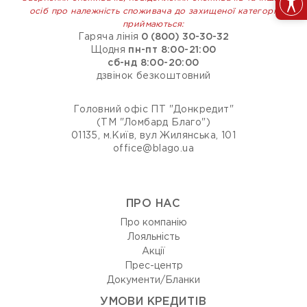
осіб про належність споживача до захищеної категорії
приймаються:
Гаряча лінія
0 (800) 30-30-32
Щодня
пн-пт 8:00-21:00
сб-нд 8:00-20:00
дзвінок безкоштовний
Головний офіс ПТ "Донкредит"
(ТМ "Ломбард Благо")
01135, м.Київ, вул Жилянська, 101
office@blago.ua
ПРО НАС
Про компанію
Лояльність
Акції
Прес-центр
Документи/Бланки
УМОВИ КРЕДИТІВ