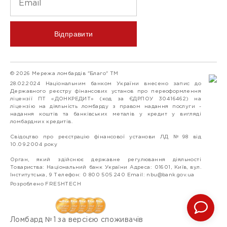
Відправити
© 2026 Мережа ломбардів "Благо" ТМ
28.02.2024 Національним банком України внесено запис до
Державного реєстру фінансових установ про переоформлення
ліцензії ПТ «ДОНКРЕДИТ» (код за ЄДРПОУ 30416462) на
ліцензію на діяльність ломбарду з правом надання послуги -
надання коштів та банківських металів у кредит у вигляді
ломбардних кредитів.
Свідоцтво про реєстрацію фінансової установи ЛД №98 від
10.09.2004 року
Орган, який здійснює державне регулювання діяльності
Товариства: Національний банк України Адреса: 01601, Київ, вул.
Інститутська, 9 Телефон: 0 800 505 240 Email:
nbu@bank.gov.ua
Розроблено FRESHTECH
Ломбард №1 за версією споживачів