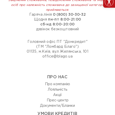
Звернення споживачів, повідомлення споживачів та інших
осіб про належність споживача до захищеної категорії
приймаються:
Гаряча лінія
0 (800) 30-30-32
Щодня
пн-пт 8:00-21:00
сб-нд 8:00-20:00
дзвінок безкоштовний
Головний офіс ПТ "Донкредит"
(ТМ "Ломбард Благо")
01135, м.Київ, вул Жилянська, 101
office@blago.ua
ПРО НАС
Про компанію
Лояльність
Акції
Прес-центр
Документи/Бланки
УМОВИ КРЕДИТІВ