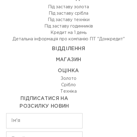
Під заставу золота
Під заставу срібла
Під заставу техніки
Під заставу годинників
Кредит на 1 день
Детальна інформація про компанію ПТ "Донкредит"
ВIДДIЛЕННЯ
МАГАЗИН
ОЦIНКА
Золото
Срiбло
Технiка
ПІДПИСАТИСЯ НА
РОЗСИЛКУ НОВИН