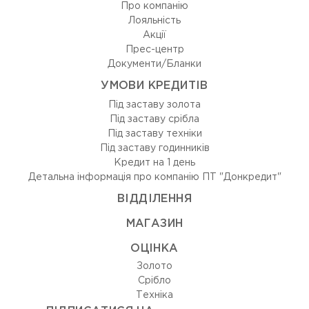
Про компанію
Лояльність
Акції
Прес-центр
Документи/Бланки
УМОВИ КРЕДИТІВ
Під заставу золота
Під заставу срібла
Під заставу техніки
Під заставу годинників
Кредит на 1 день
Детальна інформація про компанію ПТ "Донкредит"
ВIДДIЛЕННЯ
МАГАЗИН
ОЦIНКА
Золото
Срiбло
Технiка