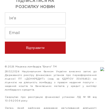
ПІДПИСАТИСЯ НА
РОЗСИЛКУ НОВИН
Відправити
© 2026 Мережа ломбардів "Благо" ТМ
28.02.2024 Національним банком України внесено запис до
Державного реєстру фінансових установ про переоформлення
ліцензії ПТ «ДОНКРЕДИТ» (код за ЄДРПОУ 30416462) на
ліцензію на діяльність ломбарду з правом надання послуги -
надання коштів та банківських металів у кредит у вигляді
ломбардних кредитів.
Свідоцтво про реєстрацію фінансової установи ЛД №98 від
10.09.2004 року
Орган, який здійснює державне регулювання діяльності