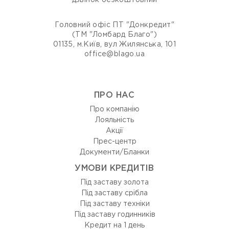
дзвінок безкоштовний
Головний офіс ПТ "Донкредит"
(ТМ "Ломбард Благо")
01135, м.Київ, вул Жилянська, 101
office@blago.ua
ПРО НАС
Про компанію
Лояльність
Акції
Прес-центр
Документи/Бланки
УМОВИ КРЕДИТІВ
Під заставу золота
Під заставу срібла
Під заставу техніки
Під заставу годинників
Кредит на 1 день