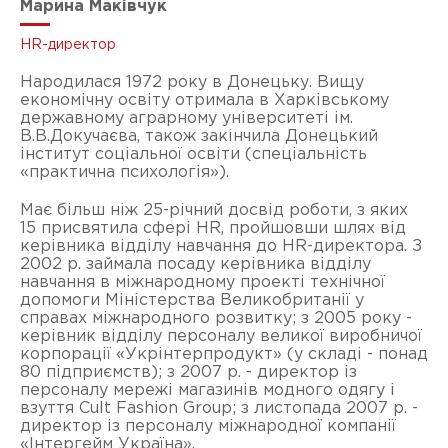
Марина Маківчук
HR-директор
Народилася 1972 року в Донецьку. Вищу
економічну освіту отримала в Харківському
державному аграрному університеті ім.
В.В.Докучаєва, також закінчила Донецький
інститут соціальної освіти (спеціальність
«практична психологія»).
Має більш ніж 25-річний досвід роботи, з яких
15 присвятила сфері HR, пройшовши шлях від
керівника відділу навчання до HR-директора. З
2002 р. займала посаду керівника відділу
навчання в міжнародному проекті технічної
допомоги Міністерства Великобританії у
справах міжнародного розвитку; з 2005 року -
керівник відділу персоналу великої виробничої
корпорації «Укрінтерпродукт» (у складі - понад
80 підприємств); з 2007 р. - директор із
персоналу мережі магазинів модного одягу і
взуття Cult Fashion Group; з листопада 2007 р. -
директор із персоналу міжнародної компанії
«Інтергейм Україна».