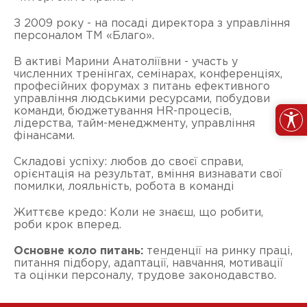
З 2009 року - на посаді директора з управління
персоналом ТМ «Благо».
В активі Марини Анатоліївни - участь у
численних тренінгах, семінарах, конференціях,
професійних форумах з питань ефективного
управління людськими ресурсами, побудови
команди, бюджетування HR-процесів,
лідерства, тайм-менеджменту, управління
фінансами.
Складові успіху: любов до своєї справи,
орієнтація на результат, вміння визнавати свої
помилки, лояльність, робота в команді
Життєве кредо: Коли не знаєш, що робити,
роби крок вперед.
Основне коло питань:
тенденції на ринку праці,
питання підбору, адаптації, навчання, мотивації
та оцінки персоналу, трудове законодавство.