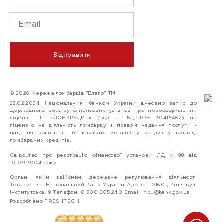
Відправити
© 2026 Мережа ломбардів "Благо" ТМ
28.02.2024 Національним банком України внесено запис до
Державного реєстру фінансових установ про переоформлення
ліцензії ПТ «ДОНКРЕДИТ» (код за ЄДРПОУ 30416462) на
ліцензію на діяльність ломбарду з правом надання послуги -
надання коштів та банківських металів у кредит у вигляді
ломбардних кредитів.
Свідоцтво про реєстрацію фінансової установи ЛД №98 від
10.09.2004 року
Орган, який здійснює державне регулювання діяльності
Товариства: Національний банк України Адреса: 01601, Київ, вул.
Інститутська, 9 Телефон: 0 800 505 240 Email:
nbu@bank.gov.ua
Розроблено FRESHTECH