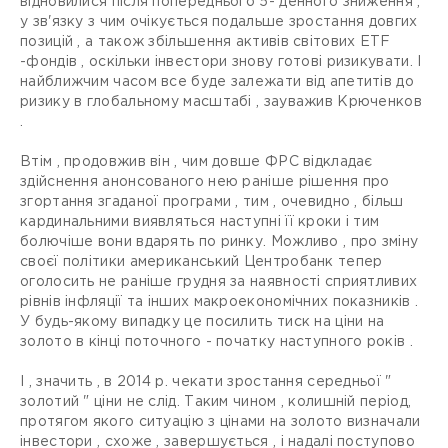
відновилися після попереднього 5- денного зниження ,
у зв'язку з чим очікується подальше зростання довгих
позицій , а також збільшення активів світових ETF
-фондів , оскільки інвестори знову готові ризикувати. І
найближчим часом все буде залежати від апетитів до
ризику в глобальному масштабі , зауважив Крюченков
.
Втім , продовжив він , чим довше ФРС відкладає
здійснення анонсованого нею раніше рішення про
згортання згаданої програми , тим , очевидно , більш
кардинальними виявляться наступні її кроки і тим
болючіше вони вдарять по ринку. Можливо , про зміну
своєї політики американський Центробанк тепер
оголосить не раніше грудня за наявності сприятливих
рівнів інфляції та інших макроекономічних показників .
У будь-якому випадку це посилить тиск на ціни на
золото в кінці поточного - початку наступного років .
І , значить , в 2014 р. чекати зростання середньої "
золотий " ціни не слід. Таким чином , колишній період,
протягом якого ситуацію з цінами на золото визначали
інвестори , схоже , завершується , і надалі поступово