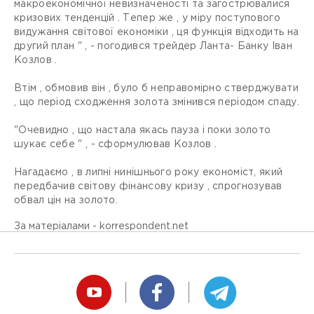
макроекономічної невизначеності та загострювалися
кризових тенденцій . Тепер же , у міру поступового
видужання світової економіки , ця функція відходить на
другий план " , - погодився трейдер Ланта- Банку Іван
Козлов .
Втім , обмовив він , було б неправомірно стверджувати
, що період сходження золота змінився періодом спаду.
"Очевидно , що настала якась пауза і поки золото
шукає себе " , - сформулював Козлов .
Нагадаємо , в липні нинішнього року економіст, який
передбачив світову фінансову кризу , спрогнозував
обвал цін на золото.
За матеріалами - korrespondent.net