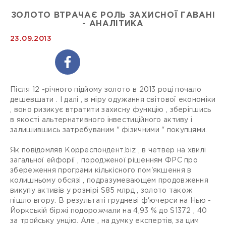
ЗОЛОТО ВТРАЧАЄ РОЛЬ ЗАХИСНОЇ ГАВАНІ
- АНАЛІТИКА
23.09.2013
Після 12 -річного підйому золото в 2013 році почало
дешевшати . І далі , в міру одужання світової економіки
, воно ризикує втратити захисну функцію , зберігшись
в якості альтернативного інвестиційного активу і
залишившись затребуваним " фізичними " покупцями.
Як повідомляв Корреспондент.biz , в четвер на хвилі
загальної ейфорії , породженої рішенням ФРС про
збереження програми кількісного пом'якшення в
колишньому обсязі , подразумевающем продовження
викупу активів у розмірі S85 млрд , золото також
пішло вгору. В результаті грудневі ф'ючерси на Нью -
Йоркській біржі подорожчали на 4,93 % до S1372 , 40
за тройську унцію. Але , на думку експертів, за цим