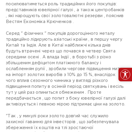
посилюватиметься роль традиційних його покупців:
представників ювелірної галузі , а також центробанків
, які нарощують свої золотовалютні резерви , пояснив
Вестям Економіка Крюченков .
Серед " фізичних " покупців дорогоцінного металу
традиційно лідирують азіатські країни , в першу чергу
Китай та Індія. Але в Китаї найближчі кілька днів
будуть втрачені через що почався в четвер Свята
середини осені . А влада Індії , в боротьбі з різко
збільшеним дефіцитом платіжного балансу і
ослабленням рупії , зробили чергове підвищення мита
на імпорт золотих виробів з 10% до 15 %, внаслідок
чого вплив сезонного чинника у вигляді різкого
підвищення попиту в осінній період святкувань і весіль
тут у цей раз опиниться обмеженим . Проте
передбачається , що попит з боку ювелірної галузі далі
активізується і певною мірою підтримає ціни на золото.
"Так , у минулі роки золото довгий час служило
захисної гаванню для інвесторів , що забезпечувала
збереження їх коштів на тлі зростаючої