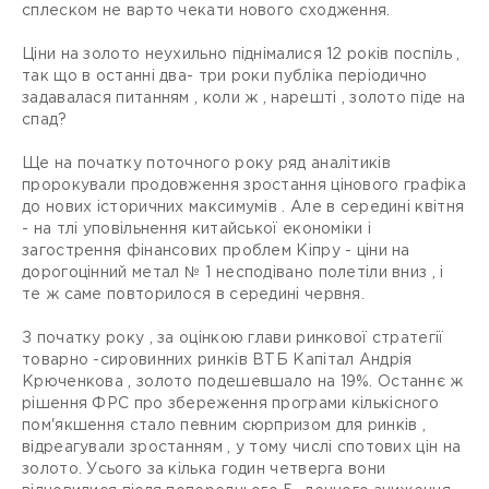
сплеском не варто чекати нового сходження.
Ціни на золото неухильно піднімалися 12 років поспіль ,
так що в останні два- три роки публіка періодично
задавалася питанням , коли ж , нарешті , золото піде на
спад?
Ще на початку поточного року ряд аналітиків
пророкували продовження зростання цінового графіка
до нових історичних максимумів . Але в середині квітня
- на тлі уповільнення китайської економіки і
загострення фінансових проблем Кіпру - ціни на
дорогоцінний метал № 1 несподівано полетіли вниз , і
те ж саме повторилося в середині червня.
З початку року , за оцінкою глави ринкової стратегії
товарно -сировинних ринків ВТБ Капітал Андрія
Крюченкова , золото подешевшало на 19%. Останнє ж
рішення ФРС про збереження програми кількісного
пом'якшення стало певним сюрпризом для ринків ,
відреагували зростанням , у тому числі спотових цін на
золото. Усього за кілька годин четверга вони