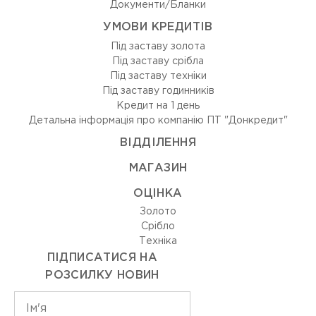
Документи/Бланки
УМОВИ КРЕДИТІВ
Під заставу золота
Під заставу срібла
Під заставу техніки
Під заставу годинників
Кредит на 1 день
Детальна інформація про компанію ПТ "Донкредит"
ВIДДIЛЕННЯ
МАГАЗИН
ОЦIНКА
Золото
Срiбло
Технiка
ПІДПИСАТИСЯ НА
РОЗСИЛКУ НОВИН