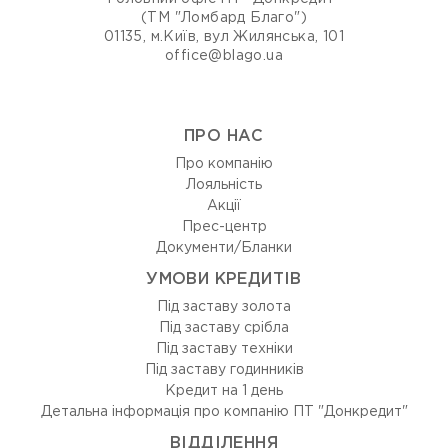
(ТМ "Ломбард Благо")
01135, м.Київ, вул Жилянська, 101
office@blago.ua
ПРО НАС
Про компанію
Лояльність
Акції
Прес-центр
Документи/Бланки
УМОВИ КРЕДИТІВ
Під заставу золота
Під заставу срібла
Під заставу техніки
Під заставу годинників
Кредит на 1 день
Детальна інформація про компанію ПТ "Донкредит"
ВIДДIЛЕННЯ