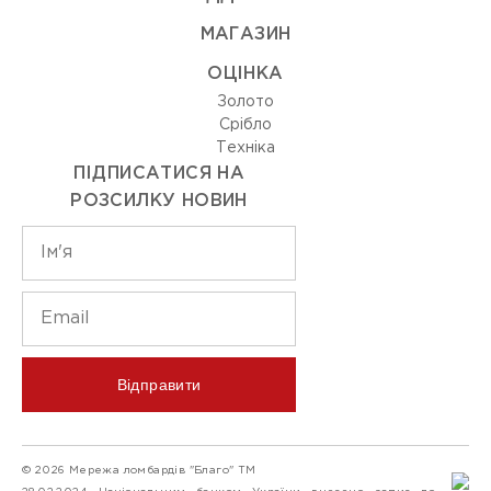
МАГАЗИН
ОЦIНКА
Золото
Срiбло
Технiка
ПІДПИСАТИСЯ НА
РОЗСИЛКУ НОВИН
Відправити
© 2026 Мережа ломбардів "Благо" ТМ