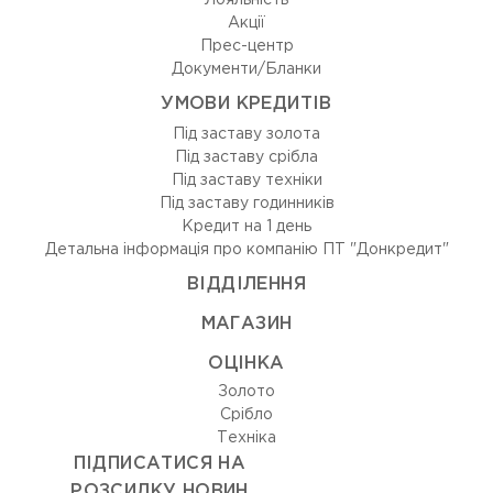
Лояльність
Акції
Прес-центр
Документи/Бланки
УМОВИ КРЕДИТІВ
Під заставу золота
Під заставу срібла
Під заставу техніки
Під заставу годинників
Кредит на 1 день
Детальна інформація про компанію ПТ "Донкредит"
ВIДДIЛЕННЯ
МАГАЗИН
ОЦIНКА
Золото
Срiбло
Технiка
ПІДПИСАТИСЯ НА
РОЗСИЛКУ НОВИН