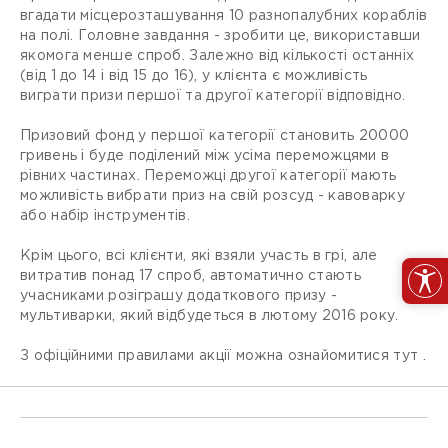
вгадати місцерозташування 10 разнопалубних кораблів
на полі. Головне завдання - зробити це, використавши
якомога менше спроб. Залежно від кількості останніх
(від 1 до 14 і від 15 до 16), у клієнта є можливість
виграти призи першої та другої категорії відповідно.
Призовий фонд у першої категорії становить 20000
гривень і буде поділений між усіма переможцями в
рівних частинах. Переможці другої категорії мають
можливість вибрати приз на свій розсуд - кавоварку
або набір інструментів.
Крім цього, всі клієнти, які взяли участь в грі, але
витратив понад 17 спроб, автоматично стають
учасниками розіграшу додаткового призу -
мультиварки, який відбудеться в лютому 2016 року.
З офіційними правилами акції можна ознайомитися тут .