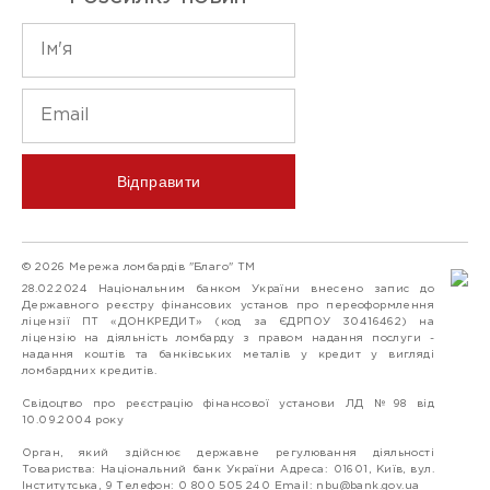
Відправити
© 2026 Мережа ломбардів "Благо" ТМ
28.02.2024 Національним банком України внесено запис до
Державного реєстру фінансових установ про переоформлення
ліцензії ПТ «ДОНКРЕДИТ» (код за ЄДРПОУ 30416462) на
ліцензію на діяльність ломбарду з правом надання послуги -
надання коштів та банківських металів у кредит у вигляді
ломбардних кредитів.
Свідоцтво про реєстрацію фінансової установи ЛД №98 від
10.09.2004 року
Орган, який здійснює державне регулювання діяльності
Товариства: Національний банк України Адреса: 01601, Київ, вул.
Інститутська, 9 Телефон: 0 800 505 240 Email:
nbu@bank.gov.ua