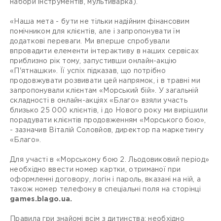
набори інструментів, мультиварка).
«Наша мета - бути не тільки надійним фінансовим
помічником для клієнтів, але і запропонувати їм
додаткові переваги. Ми вперше спробували
впровадити елементи інтерактиву в наших сервісах
приблизно рік тому, запустивши онлайн-акцію
«П'ятнашки». Її успіх підказав, що потрібно
продовжувати розвивати цей напрямок, і в травні ми
запропонували клієнтам «Морський бій». У загальній
складності в онлайн-акціях «Благо» взяли участь
близько 25 000 клієнтів, і до Нового року ми вирішили
порадувати клієнтів продовженням «Морського бою»,
- зазначив Віталій Соловйов, директор па маркетингу
«Благо».
Для участі в «Морському бою 2. Льодовиковий період»
необхідно ввести номер картки, отриманої при
оформленні договору, логін і пароль, вказані на ній, а
також номер телефону в спеціальні поля на сторінці
games.blago.ua.
Правила гри знайомі всім з дитинства: необхідно