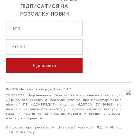
ПІДПИСАТИСЯ НА
РОЗСИЛКУ НОВИН
Відправити
© 2026 Мережа ломбардів "Благо" ТМ
28.02.2024 Національним банком України внесено запис до
Державного реєстру фінансових установ про переоформлення
ліцензії ПТ «ДОНКРЕДИТ» (код за ЄДРПОУ 30416462) на
ліцензію на діяльність ломбарду з правом надання послуги -
надання коштів та банківських металів у кредит у вигляді
ломбардних кредитів.
Свідоцтво про реєстрацію фінансової установи ЛД №98 від
10.09.2004 року