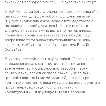
виклик для всіх сфер бізнесу», - підкреслив експерт.
У той же час, за його словами, для великих компаній з
багаторічним досвідом роботи і солідним запасом
міцності економічна криза може стати додатковою
можливістю перебудуватися і збільшити обсяги
діяльності - все залежить від грамотної оптимізації
процесів і своєчасних антикризових заходів. «Від
оперативності та виваженості прийнятих рішень
залежить майбутнє компаній», - резюмує Віталій
Соловйов.
В умовах нестабільності курсу гривні і її практично
дворазової девальвації, гостро стоїть питання
збереження платоспроможності засобів. Гарну
альтернативу валюті експерт бачить у зберіганні
грошей в дорогоцінних металах. «До того ж, при
критичною нестачі готівки метал легко перетворити в
гроші, звернувшись до послуг заставного
кредитування», - підсумовує Віталій Соловйов.