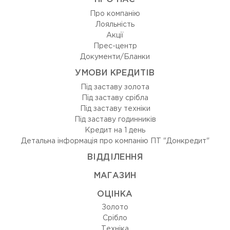
Про компанію
Лояльність
Акції
Прес-центр
Документи/Бланки
УМОВИ КРЕДИТІВ
Під заставу золота
Під заставу срібла
Під заставу техніки
Під заставу годинників
Кредит на 1 день
Детальна інформація про компанію ПТ "Донкредит"
ВIДДIЛЕННЯ
МАГАЗИН
ОЦIНКА
Золото
Срiбло
Технiка