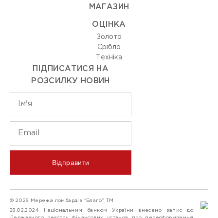
МАГАЗИН
ОЦIНКА
Золото
Срiбло
Технiка
ПІДПИСАТИСЯ НА
РОЗСИЛКУ НОВИН
Відправити
© 2026 Мережа ломбардів "Благо" ТМ
28.02.2024 Національним банком України внесено запис до
Державного реєстру фінансових установ про переоформлення