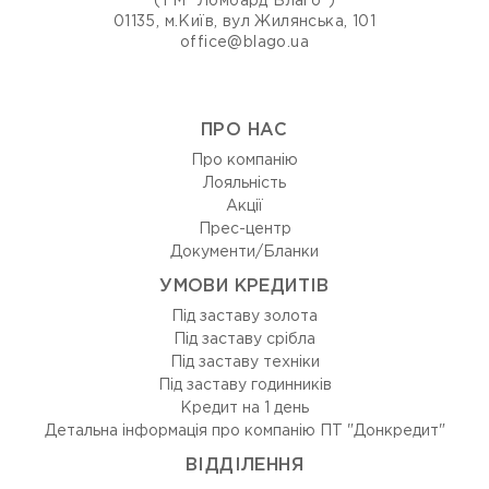
(ТМ "Ломбард Благо")
01135, м.Київ, вул Жилянська, 101
office@blago.ua
ПРО НАС
Про компанію
Лояльність
Акції
Прес-центр
Документи/Бланки
УМОВИ КРЕДИТІВ
Під заставу золота
Під заставу срібла
Під заставу техніки
Під заставу годинників
Кредит на 1 день
Детальна інформація про компанію ПТ "Донкредит"
ВIДДIЛЕННЯ