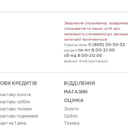
Звернення споживачів, повідомле
споживачів та інших осіб про
належність споживача до захище
категорії приймаються:
0 (800) 30-30-32
Гаряча лінія
пн-пт 8:00-21:00
Щодня
сб-нд 8:00-20:00
дзвінок безкоштовний
ОВИ КРЕДИТІВ
ВIДДIЛЕННЯ
МАГАЗИН
 заставу золота
ОЦIНКА
 заставу срібла
 заставу техніки
Золото
 заставу годинників
Срiбло
дит на 1 день
Технiка