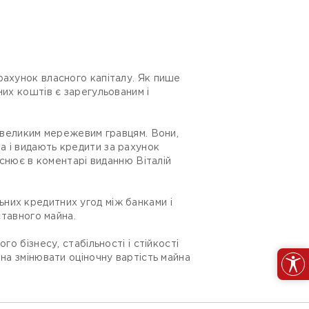
рахунок власного капіталу. Як пише
них коштів є зарегульованим і
о великим мережевим гравцям. Вони,
а і видають кредити за рахунок
яснює в коментарі виданню Віталій
альних кредитних угод між банками і
ставного майна.
о бізнесу, стабільності і стійкості
на змінювати оціночну вартість майна