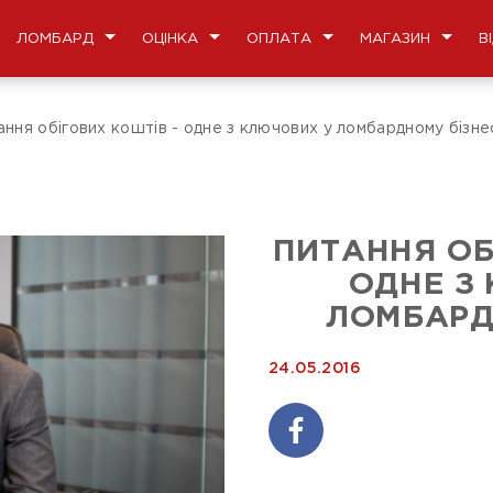
ЛОМБАРД
ОЦІНКА
ОПЛАТА
МАГАЗИН
В
ння обігових коштів - одне з ключових у ломбардному бізне
ПИТАННЯ ОБ
ОДНЕ З
ЛОМБАРД
24.05.2016