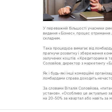
У переважній більшості учасники рин
видання «Бізнес», процес отримання 
складним.
Така процедура вимагає від ломбарду
прагнучи розвитку і збереження кон
залучених коштів. «Кредиторами в так
Соловйов, директор з маркетингу «Б
Як і будь-які інші комерційні організ
ломбардами справа доходить нечасто ч
За словами Віталія Соловйова, «питан
установ». «Особливо це актуально за
на 20-50% за квартал або навіть за м