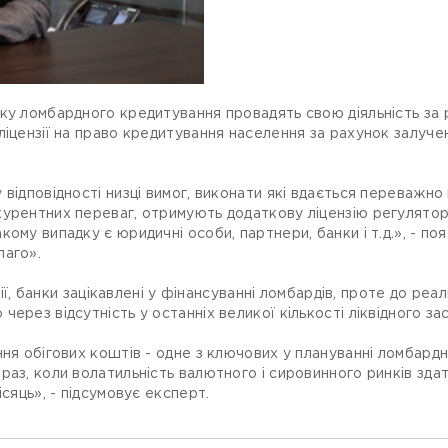
ку ломбардного кредитування провадять свою діяльність за 
ліцензії на право кредитування населення за рахунок залуче
 відповідності низці вимог, виконати які вдається переважн
курентних переваг, отримують додаткову ліцензію регулятор
ому випадку є юридичні особи, партнери, банки і т.д.», - по
лаго».
ації, банки зацікавлені у фінансуванні ломбардів, проте до ре
ерез відсутність у останніх великої кількості ліквідного за
ня обігових коштів - одне з ключових у плануванні ломбардног
раз, коли волатильність валютного і сировинного ринків здат
ісяць», - підсумовує експерт.