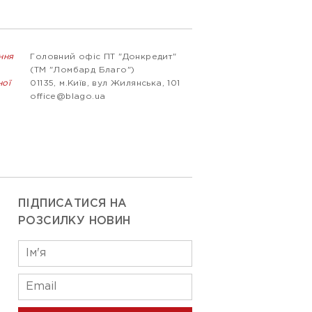
ння
Головний офіс ПТ "Донкредит"
(ТМ "Ломбард Благо")
ної
01135, м.Київ, вул Жилянська, 101
office@blago.ua
ПІДПИСАТИСЯ НА
РОЗСИЛКУ НОВИН