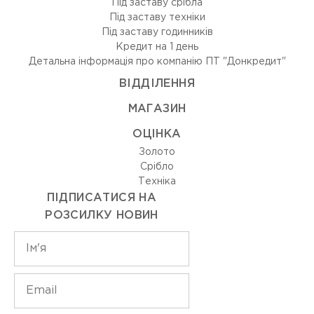
Під заставу срібла
Під заставу техніки
Під заставу годинників
Кредит на 1 день
Детальна інформація про компанію ПТ "Донкредит"
ВIДДIЛЕННЯ
МАГАЗИН
ОЦIНКА
Золото
Срiбло
Технiка
ПІДПИСАТИСЯ НА
РОЗСИЛКУ НОВИН