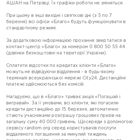
АШАН на Петрівці. Їх графіки роботи не зміняться.
При цьому в інші вихідні і святкові дні (з 5 по 7
березня) всі офіси «Благо» будуть функціонувати в
стандартному режимі.
За додатковою інформацією прохання звертатися в
контакт-центр «Благо» за номером 0 800 50 55 44
(дзвінки безкоштовні на території України).
Сплатити відсотки по кредитах клієнти «Благо»
можуть не відвідуючи відділення - в будь-якому
терміналі всеукраїнської мережі City24. Дистанційні
платежі здійснюються без комісій.
Нагадуємо, що в «Благо» триває акція «Погашай і
вигравай». За її умовами, всі клієнти, які погасили
кредити дистанційно до 15 березня, автоматично
стають учасниками розіграшу грошових призів на
загальну суму 40 000 гривень. Щосереди з допомогою
сервісу random.org серед користувачів послуги
віддаленого погашення за минулий тиждень