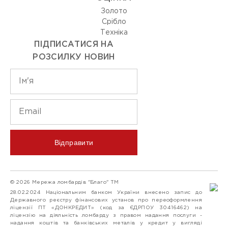
Золото
Срiбло
Технiка
ПІДПИСАТИСЯ НА
РОЗСИЛКУ НОВИН
Відправити
© 2026 Мережа ломбардів "Благо" ТМ
28.02.2024 Національним банком України внесено запис до
Державного реєстру фінансових установ про переоформлення
ліцензії ПТ «ДОНКРЕДИТ» (код за ЄДРПОУ 30416462) на
ліцензію на діяльність ломбарду з правом надання послуги -
надання коштів та банківських металів у кредит у вигляді