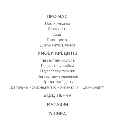
ПРО НАС
Про компанію
Лояльність
Акції
Прес-центр
Документи/Бланки
УМОВИ КРЕДИТІВ
Під заставу золота
Під заставу срібла
Під заставу техніки
Під заставу годинників
Кредит на 1 день
Детальна інформація про компанію ПТ "Донкредит"
ВIДДIЛЕННЯ
МАГАЗИН
ОЦIНКА