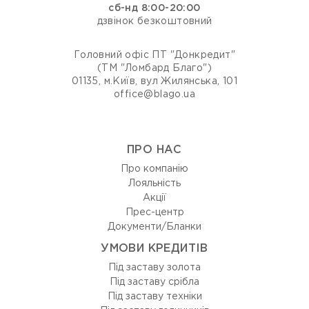
сб-нд 8:00-20:00
дзвінок безкоштовний
Головний офіс ПТ "Донкредит"
(ТМ "Ломбард Благо")
01135, м.Київ, вул Жилянська, 101
office@blago.ua
ПРО НАС
Про компанію
Лояльність
Акції
Прес-центр
Документи/Бланки
УМОВИ КРЕДИТІВ
Під заставу золота
Під заставу срібла
Під заставу техніки