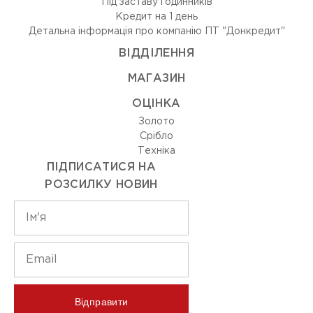
Під заставу годинників
Кредит на 1 день
Детальна інформація про компанію ПТ "Донкредит"
ВIДДIЛЕННЯ
МАГАЗИН
ОЦIНКА
Золото
Срiбло
Технiка
ПІДПИСАТИСЯ НА
РОЗСИЛКУ НОВИН
Відправити