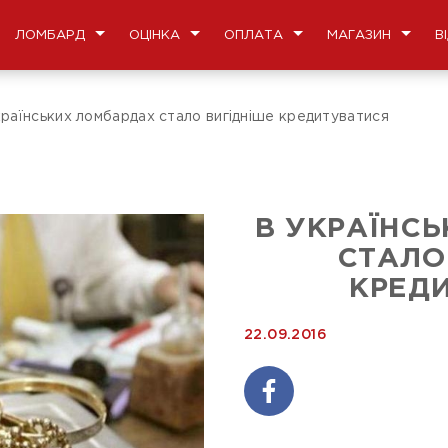
ЛОМБАРД
ОЦІНКА
ОПЛАТА
МАГАЗИН
В
країнських ломбардах стало вигідніше кредитуватися
В УКРАЇНС
СТАЛО
КРЕД
22.09.2016