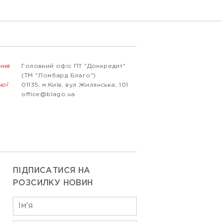
ння
Головний офіс ПТ "Донкредит"
(ТМ "Ломбард Благо")
ної
01135, м.Київ, вул Жилянська, 101
office@blago.ua
ПІДПИСАТИСЯ НА
РОЗСИЛКУ НОВИН