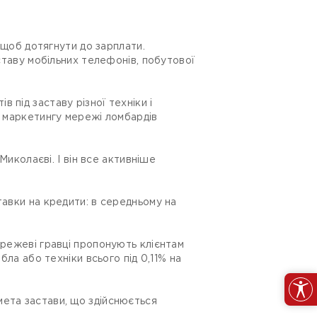
, щоб дотягнути до зарплати.
аставу мобільних телефонів, побутової
під заставу різної техніки і
з маркетингу мережі ломбардів
Миколаєві. І він все активніше
тавки на кредити: в середньому на
ережеві гравці пропонують клієнтам
бла або техніки всього під 0,11% на
мета застави, що здійснюється