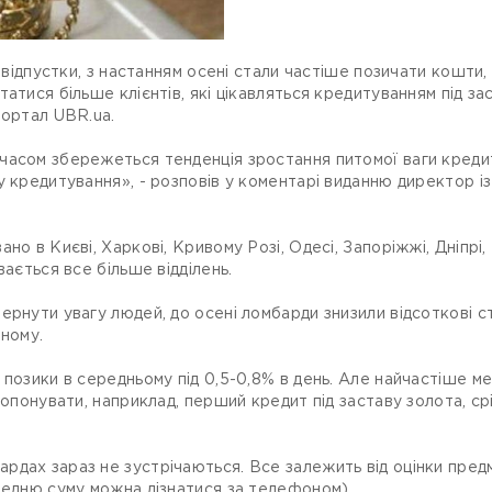
а відпустки, з настанням осені стали частіше позичати кошти
атися більше клієнтів, які цікавляться кредитуванням під з
портал UBR.ua.
асом збережеться тенденція зростання питомої ваги кредитів 
у кредитування», - розповів у коментарі виданню директор і
о в Києві, Харкові, Кривому Розі, Одесі, Запоріжжі, Дніпрі, 
вається все більше відділень.
ернути увагу людей, до осені ломбарди знизили відсоткові с
чному.
 позики в середньому під 0,5-0,8% в день. Але найчастіше м
ропонувати, наприклад, перший кредит під заставу золота, срі
дах зараз не зустрічаються. Все залежить від оцінки пред
редню суму можна дізнатися за телефоном).