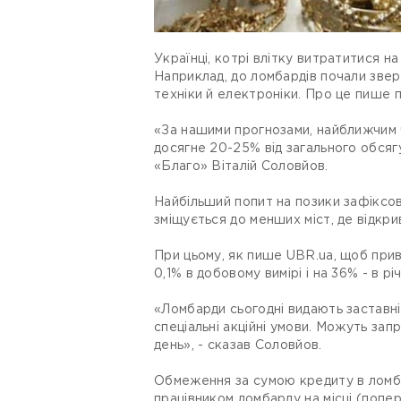
Українці, котрі влітку витратитися н
Наприклад, до ломбардів почали зверт
техніки й електроніки. Про це пише 
«За нашими прогнозами, найближчим ч
досягне 20-25% від загального обсяг
«Благо» Віталій Соловйов.
Найбільший попит на позики зафіксован
зміщується до менших міст, де відкри
При цьому, як пише UBR.ua, щоб прив
0,1% в добовому вимірі і на 36% - в рі
«Ломбарди сьогодні видають заставні
спеціальні акційні умови. Можуть зап
день», - сказав Соловйов.
Обмеження за сумою кредиту в ломбар
працівником ломбарду на місці (попе