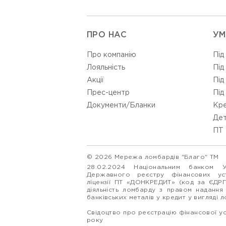
ПРО НАС
УМ
Про компанію
Під
Лояльність
Під
Акції
Під
Прес-центр
Під
Документи/Бланки
Кре
Дет
ПТ 
© 2026 Мережа ломбардів "Благо" ТМ
28.02.2024 Національним банком 
Державного реєстру фінансових у
ліцензії ПТ «ДОНКРЕДИТ» (код за ЄДР
діяльність ломбарду з правом надання
банківських металів у кредит у вигляді 
Свідоцтво про реєстрацію фінансової у
року