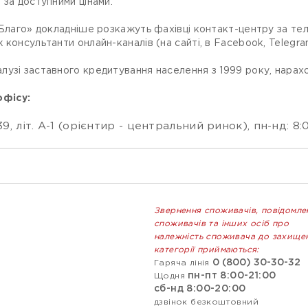
 за доступними цінами.
«Благо» докладніше розкажуть фахівці контакт-центру за те
консультанти онлайн-каналів (на сайті, в Facebook, Telegra
лузі заставного кредитування населення з 1999 року, нарах
офісу:
9, літ. А-1 (орієнтир - центральний ринок), пн-нд: 8:0
Звернення споживачів, повідомле
споживачів та інших осіб про
належність споживача до захище
категорії приймаються:
0 (800) 30-30-32
Гаряча лінія
пн-пт 8:00-21:00
Щодня
сб-нд 8:00-20:00
дзвінок безкоштовний