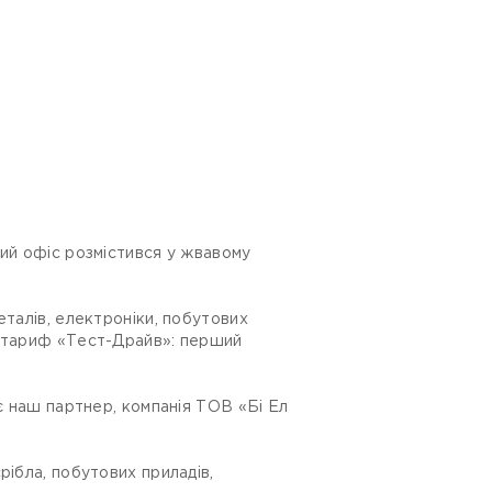
вий офіс розмістився у жвавому
еталів, електроніки, побутових
о тариф «Тест-Драйв»: перший
ає наш партнер, компанія ТОВ «Бі Ел
рібла, побутових приладів,