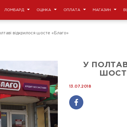
ЛОМБАРД
ОЦІНКА
ОПЛАТА
МАГАЗИН
В
олтаві відкрилося шосте «Благо»
У ПОЛТАВ
ШОСТ
13.07.2018