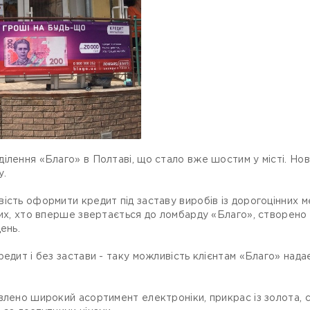
ілення «Благо» в Полтаві, що стало вже шостим у місті. Но
у.
ість оформити кредит під заставу виробів із дорогоцінних м
 тих, хто вперше звертається до ломбарду «Благо», створен
ень.
редит і без застави - таку можливість клієнтам «Благо» над
влено широкий асортимент електроніки, прикрас із золота, с