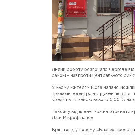
Днями роботу розпочало чергове відд
районі - навпроти центрального ринк
У ньому жителям міста надано можлив
приладів, електроінструментів. Для
кредит зі ставкою всього 0,001% на д
Також у відділенні можна отримати к
Джи Мікрофінанс».
Крім того, у новому «Благо» предста