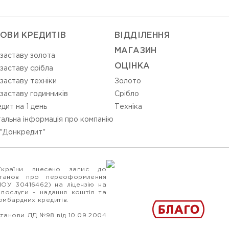
ОВИ КРЕДИТІВ
ВIДДIЛЕННЯ
МАГАЗИН
 заставу золота
ОЦIНКА
 заставу срібла
 заставу техніки
Золото
 заставу годинників
Срiбло
дит на 1 день
Технiка
альна інформація про компанію
"Донкредит"
України внесено запис до
станов про переоформлення
ПОУ 30416462) на ліцензію на
 послуги - надання коштів та
ломбардних кредитів.
станови ЛД №98 від 10.09.2004