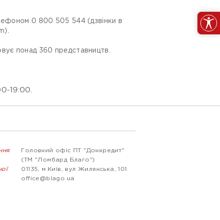
лефоном 0 800 505 544 (дзвінки в
m).
овує понад 360 представництв.
0-19:00.
ння
Головний офіс ПТ "Донкредит"
(ТМ "Ломбард Благо")
ної
01135, м.Київ, вул Жилянська, 101
office@blago.ua