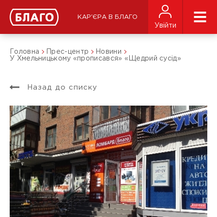
КАР'ЄРА В БЛАГО
Увійти
Головна
Прес-центр
Новини
У Хмельницькому «прописався» «Щедрий сусід»
Назад до списку