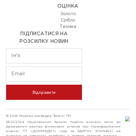
ОЦIНКА
Золото
Срiбло
Технiка
ПІДПИСАТИСЯ НА
РОЗСИЛКУ НОВИН
Відправити
© 2026 Мережа ломбардів "Благо" ТМ
28.02.2024 Національним банком України внесено запис до
Державного реєстру фінансових установ про переоформлення
ліцензії ПТ «ДОНКРЕДИТ» (код за ЄДРПОУ 30416462) на
ліцензію на діяльність ломбарду з правом надання послуги -