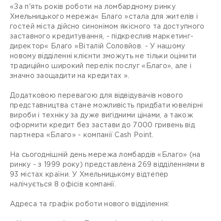
«За п'ять років роботи на ломбардному ринку
Хмельницького мережа« Благо »стала для жителів і
гостей міста дійсно синонімом якісного та доступного
заставного кредитування, - підкреслив маркетинг-
директор« Благо »Віталій Соловйов. - У нашому
новому відділенні клієнти зможуть не тільки оцінити
традиційно широкий перелік послуг «Благо», але і
значно заощадити на кредитах ».
Додатковою перевагою для відвідувачів нового
представництва стане можливість придбати ювелірні
вироби і техніку за дуже вигідними цінами, а також
оформити кредит без застави до 7000 гривень від
партнера «Благо» - компанії Cash Point.
На сьогоднішній день мережа ломбардів «Благо» (на
ринку - з 1999 року) представлена ​​269 відділеннями в
93 містах країни. У Хмельницькому відтепер
налічується 8 офісів компанії.
Адреса та графік роботи нового відділення: