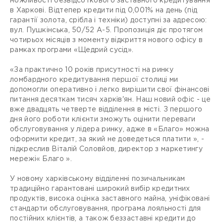
можливості безвідсоткового заставного кредитування
в Харкові. Відтепер кредити під 0,001% на день (під
гарантії золота, срібла і техніки) доступні за адресою:
вул. Пушкінська, 50/52 А-5. Пропозиція діє протягом
чотирьох місяців з моменту відкриття нового офісу в
рамках програми «Щедрий сусід».
«За практично 10 років присутності на ринку
ломбардного кредитування першої столиці ми
допомогли оперативно і легко вирішити свої фінансові
питання десяткам тисяч харків'ян. Наш новий офіс - це
вже двадцять четверте відділення в місті. З першого
дня його роботи клієнти зможуть оцінити переваги
обслуговування у лідера ринку, адже в «Благо» можна
оформити кредит, за який не доведеться платити », -
підкреслив Віталій Соловйов, директор з маркетингу
мережі« Благо ».
У новому харківському відділенні позичальникам
традиційно гарантовані широкий вибір кредитних
продуктів, висока оцінка заставного майна, уніфіковані
стандарти обслуговування, програма лояльності для
постійних клієнтів, а також беззаставні кредити до