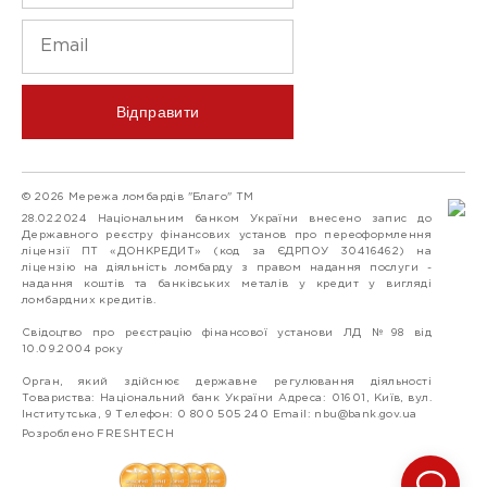
Відправити
© 2026 Мережа ломбардів "Благо" ТМ
28.02.2024 Національним банком України внесено запис до
Державного реєстру фінансових установ про переоформлення
ліцензії ПТ «ДОНКРЕДИТ» (код за ЄДРПОУ 30416462) на
ліцензію на діяльність ломбарду з правом надання послуги -
надання коштів та банківських металів у кредит у вигляді
ломбардних кредитів.
Свідоцтво про реєстрацію фінансової установи ЛД №98 від
10.09.2004 року
Орган, який здійснює державне регулювання діяльності
Товариства: Національний банк України Адреса: 01601, Київ, вул.
Інститутська, 9 Телефон: 0 800 505 240 Email:
nbu@bank.gov.ua
Розроблено FRESHTECH