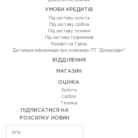
Документи/Бланки
УМОВИ КРЕДИТІВ
Під заставу золота
Під заставу срібла
Під заставу техніки
Під заставу годинників
Кредит на 1 день
Детальна інформація про компанію ПТ "Донкредит"
ВIДДIЛЕННЯ
МАГАЗИН
ОЦIНКА
Золото
Срiбло
Технiка
ПІДПИСАТИСЯ НА
РОЗСИЛКУ НОВИН