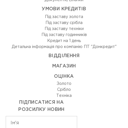
УМОВИ КРЕДИТІВ
Під заставу золота
Під заставу срібла
Під заставу техніки
Під заставу годинників
Кредит на 1 день
Детальна інформація про компанію ПТ "Донкредит"
ВIДДIЛЕННЯ
МАГАЗИН
ОЦIНКА
Золото
Срiбло
Технiка
ПІДПИСАТИСЯ НА
РОЗСИЛКУ НОВИН