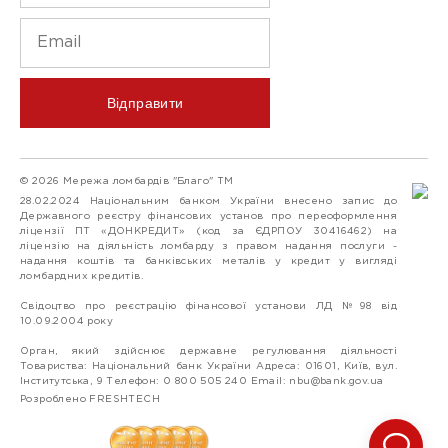
Відправити
© 2026 Мережа ломбардів "Благо" ТМ
28.02.2024 Національним банком України внесено запис до
Державного реєстру фінансових установ про переоформлення
ліцензії ПТ «ДОНКРЕДИТ» (код за ЄДРПОУ 30416462) на
ліцензію на діяльність ломбарду з правом надання послуги -
надання коштів та банківських металів у кредит у вигляді
ломбардних кредитів.
Свідоцтво про реєстрацію фінансової установи ЛД №98 від
10.09.2004 року
Орган, який здійснює державне регулювання діяльності
Товариства: Національний банк України Адреса: 01601, Київ, вул.
Інститутська, 9 Телефон: 0 800 505 240 Email:
nbu@bank.gov.ua
Розроблено FRESHTECH