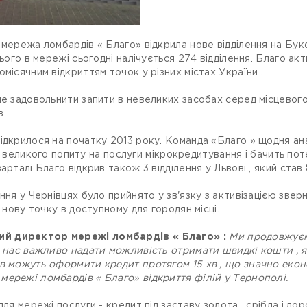
мережа ломбардів « Благо» відкрила нове відділення на Букови
сього в мережі сьогодні налічується 274 відділення. Благо 
місячним відкриттям точок у різних містах України .
не задовольнити запити в невеликих засобах серед місцевог
 .
ідкрилося на початку 2013 року. Команда «Благо » щодня ана
сть великого попиту на послуги мікрокредитування і бачить по
рталі Благо відкрив також 3 відділення у Львові , який став 
ння у Чернівцях було прийнято у зв'язку з активізацією зверн
 нову точку в доступному для городян місці.
ий директор мережі ломбардів « Благо» :
Ми продовжуєм
я нас важливо надати можливість отримати швидкі кошти , я
ів можуть оформити кредит протягом 15 хв , що значно екон
мережі ломбардів « Благо» відкриття філій у Тернополі.
ля мережі послуги - кредит під заставу золота , срібла і дор