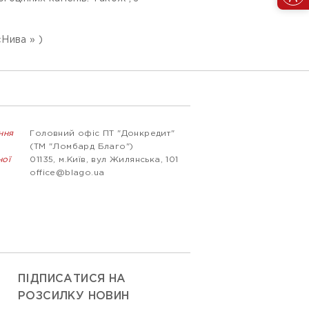
«Нива » )
ння
Головний офіс ПТ "Донкредит"
(ТМ "Ломбард Благо")
ної
01135, м.Київ, вул Жилянська, 101
office@blago.ua
ПІДПИСАТИСЯ НА
РОЗСИЛКУ НОВИН