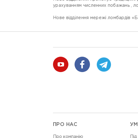
урахуванням численних побажань , ло
Нове відділення мережі ломбардів «Бл
ПРО НАС
УМ
Про компанію
Під