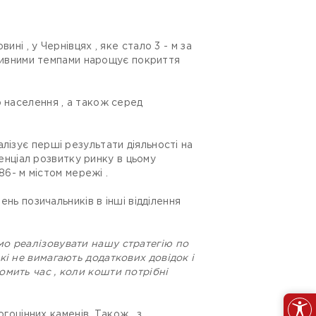
ні , у Чернівцях , яке стало 3 - м за
активними темпами нарощує покриття
о населення , а також серед
лізує перші результати діяльності на
тенціал розвитку ринку в цьому
86- м містом мережі .
ень позичальників в інші відділення
о реалізовувати нашу стратегію по
кі не вимагають додаткових довідок і
омить час , коли кошти потрібні
огоцінних каменів. Також , з