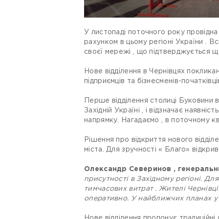
У листопаді поточного року провідна 
рахунком в цьому регіоні України . В
своєї мережі , що підтверджується що
Нове відділення в Чернівцях поклика
підприємців та бізнесменів-початківців
Перше відділення столиці Буковини в
Західній Україні , і відзначає наявні
напрямку. Нагадаємо , в поточному ква
Рішення про відкриття нового відділе
міста. Для зручності « Благо» відкрив
Олександр Северинов , генеральн
присутності в Західному регіоні. Дл
тимчасових витрат . Жителі Чернівц
оперативно. У найближчих планах у 
Нове відділення пропонує традиційні д