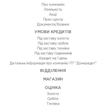
Про компанію
Лояльність
Акції
Прес-центр
Документи/Бланки
УМОВИ КРЕДИТІВ
Під заставу золота
Під заставу срібла
Під заставу техніки
Під заставу годинників
Кредит на 1 день
Детальна інформація про компанію ПТ "Донкредит"
ВIДДIЛЕННЯ
МАГАЗИН
ОЦIНКА
Золото
Срiбло
Технiка