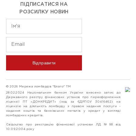
ПІДПИСАТИСЯ НА
РОЗСИЛКУ НОВИН
Відправити
© 2026 Мережа ломбардів "Благо" ТМ
28.02.2024 Національним банком України внесено запис до
Державного реєстру фінансових установ про переоформлення
ліцензії ПТ «ДОНКРЕДИТ» (код за ЄДРПОУ 30416462) на
ліцензію на діяльність ломбарду з правом надання послуги -
надання коштів та банківських металів у кредит у вигляді
ломбардних кредитів.
Свідоцтво про реєстрацію фінансової установи ЛД №98 від
10.09.2004 року