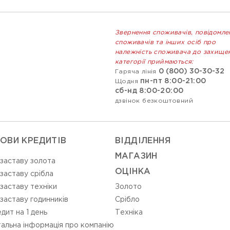
Звернення споживачів, повідомле
споживачів та інших осіб про
належність споживача до захище
категорії приймаються:
0 (800) 30-30-32
Гаряча лінія
пн-пт 8:00-21:00
Щодня
сб-нд 8:00-20:00
дзвінок безкоштовний
ОВИ КРЕДИТІВ
ВIДДIЛЕННЯ
МАГАЗИН
 заставу золота
ОЦIНКА
 заставу срібла
 заставу техніки
Золото
 заставу годинників
Срiбло
дит на 1 день
Технiка
альна інформація про компанію