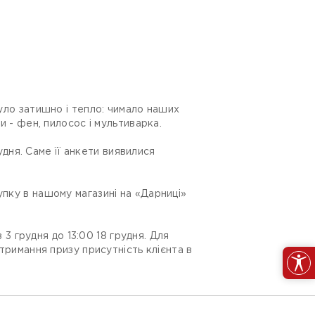
було затишно і тепло: чимало наших
и - фен, пилосос і мультиварка.
рудня. Саме її анкети виявилися
упку в нашому магазині на «Дарниці»
 3 грудня до 13:00 18 грудня. Для
отримання призу присутність клієнта в