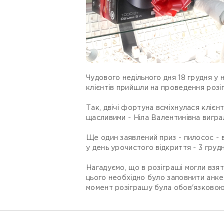
Чудового недільного дня 18 грудня у 
клієнтів прийшли на проведення розіг
Так, двічі фортуна всміхнулася клієнт
щасливими - Ніла Валентинівна вигра
Ще один заявлений приз - пилосос - 
у день урочистого відкриття - 3 грудн
Нагадуємо, що в розіграші могли взяти
цього необхідно було заповнити анкет
момент розіграшу була обов'язково