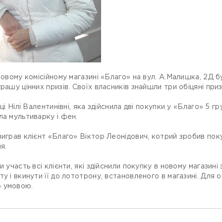
новому комісійному магазині «Благо» на вул. А.Малишка, 2Д 
рашу цінних призів. Своїх власників знайшли три обіцяні приз
ці Нілі Валентинівні, яка здійснила дві покупки у «Благо» 5 г
ла мультиварку і фен.
виграв клієнт «Благо» Віктор Леонідович, котрий зробив пок
я.
 участь всі клієнти, які здійснили покупку в новому магазині з
у і вкинути її до лототрону, встановленого в магазині. Для 
ю умовою.