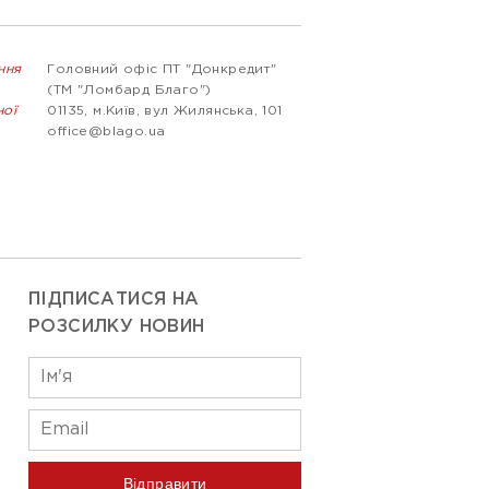
ння
Головний офіс ПТ "Донкредит"
(ТМ "Ломбард Благо")
ної
01135, м.Київ, вул Жилянська, 101
office@blago.ua
ПІДПИСАТИСЯ НА
РОЗСИЛКУ НОВИН
Відправити